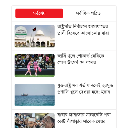
সর্বশেষ
সর্বাধিক পঠিত
রাষ্ট্রপতি নির্বাচনে জামায়াতের
প্রার্থী হিসেবে আলোচনায় যারা
জার্সি খুলে শোকার্ত মেসিকে
গোল উৎসর্গ দে পলের
যুক্তরাষ্ট্র সব শর্ত মানলেই হরমুজ
প্রণালি খুলে দেওয়া হবে: ইরান
বাবার জানাজায় ডান্ডাবেড়ি পরা
কোটালীপাড়ার সাবেক মেয়র