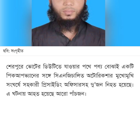
খেলা
বিনোদন
লাইফ
স্টাইল
শিক্ষা
ছবি: সংগৃহীত
তথ্যপ্রযুক্তি
শেরপুরে ভোটের ডিউটিতে যাওয়ার পথে পণ্য বোঝাই একটি
সব
পিকআপভ্যানের সঙ্গে সিএনজিচালিত অটোরিকশার মুখোমুখি
বিভাগ
সংঘর্ষে সহকারী প্রিসাইডিং অফিসারসহ দু’জন নিহত হয়েছে।
এ ঘটনায় আহত হয়েছে আরো পাঁচজন।
ছবি
ভিডিও
আর্কাইভ