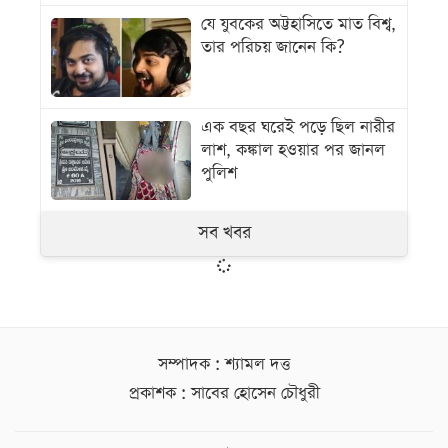
যে যুবকের অট্টহাসিতে মাত বিশ্ব,
তার পরিচয় জানেন কি?
এক বছর ঘরেই পড়ে ছিল নারীর
লাশ, কঙ্কাল হওয়ার পর জানল
পুলিশ
সব খবর
সম্পাদক : শ্যামল দত্ত
প্রকাশক : সাবের হোসেন চৌধুরী