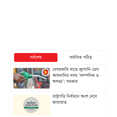
সর্বশেষ
সর্বাধিক পঠিত
বেসরকারি খাতে জ্বালানি তেল
আমদানির খবর ‘কাল্পনিক ও
অসত্য’: সরকার
রাষ্ট্রপতি নির্বাচনে অংশ নেবে
জামায়াত