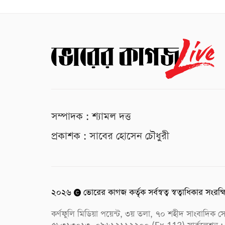
সম্পাদক : শ্যামল দত্ত
প্রকাশক : সাবের হোসেন চৌধুরী
২০২৬
ভোরের কাগজ কর্তৃক সর্বস্বত্ব স্বত্বাধিকার সংরক্
কর্ণফুলি মিডিয়া পয়েন্ট, ৩য় তলা, ৭০ শহীদ সাংবাদি