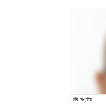
ছবি: সংগৃহীত