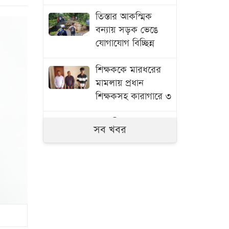
তিস্তার আকস্মিক
বন্যায় সড়ক ভেঙে
যোগাযোগ বিচ্ছিন্ন
শিক্ষককে মারধরের
মামলায় প্রধান
শিক্ষকসহ কারাগারে ৩
সাতক্ষীরায় ৬ কোটি
সব খবর
টাকার ‘কুশ’ মাদক
জব্দ, আটক ১
জুলাই গণঅভ্যুত্থানের
তথ্যচিত্রে ত্রুটি,
মুক্তিযুদ্ধ মন্ত্রণালয়ের
দুঃখ প্রকাশ