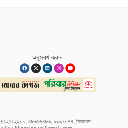
অনুসরণ করুন
 : ০৯৬১২১১২২০০, ৫৮৩১৬৪৮৩, ৮৩৩১০৭৪, বিজ্ঞাপন :