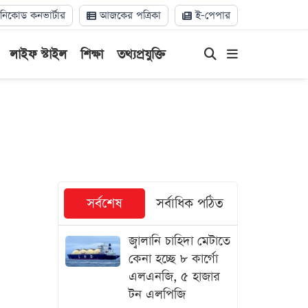
িকোড কনভার্টার
আজকের পত্রিকা
ই-পেপার
লাইফ স্টাইল
শিক্ষা
তথ্যপ্রযুক্তি
সর্বশেষ
সর্বাধিক পঠিত
জ্বালানি চাহিদা মেটাতে
কেনা হচ্ছে ৮ কার্গো
এলএনজি, ৫ হাজার
টন এলপিজি