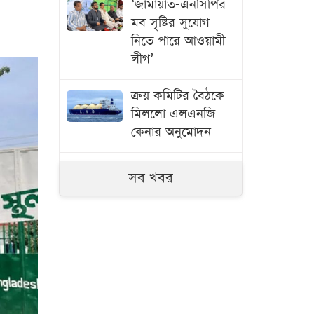
‘জামায়াত-এনসিপির
মব সৃষ্টির সুযোগ
নিতে পারে আওয়ামী
লীগ’
ক্রয় কমিটির বৈঠকে
মিললো এলএনজি
কেনার অনুমোদন
মধ্যরাতে ৬ জেলায়
সব খবর
ঝড়ের আভাস
মার্কিন গোয়েন্দাদের
সতর্কতা
ন্যাটোভুক্ত
দেশে হামলা চালাতে
পারে রাশিয়া