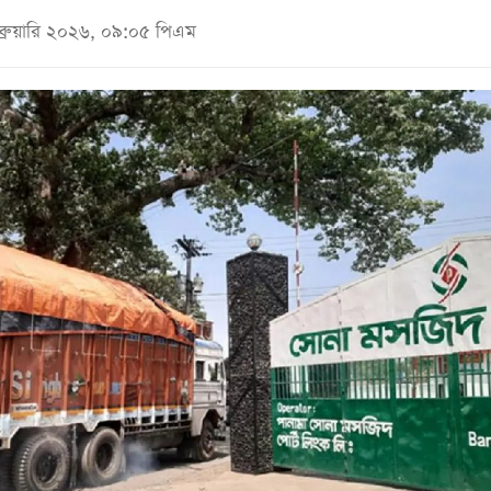
েব্রুয়ারি ২০২৬, ০৯:০৫ পিএম