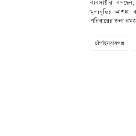
ব্যবসায়ীরা বলছেন,
মূল্যবৃদ্ধির আশঙ্ক
পরিবারের জন্য রমজান
চাঁপাইনবাবগঞ্জ