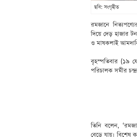
ছবি: সংগৃহীত
রমজানে নিত্যপণ্যের
দিয়ে দেড় হাজার ট
ও মাষকলাই আমদান
বৃহস্পতিবার (১৯ ফে
পরিচালক সমীর চন্দ্
তিনি বলেন, ‘রমজান
বেড়ে যায়। বিশেষ ক