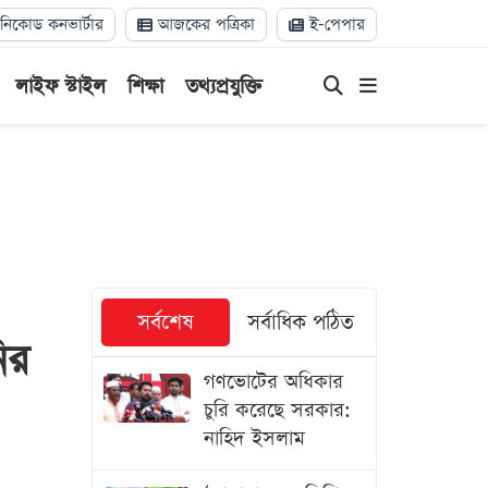
িকোড কনভার্টার
আজকের পত্রিকা
ই-পেপার
লাইফ স্টাইল
শিক্ষা
তথ্যপ্রযুক্তি
সর্বশেষ
সর্বাধিক পঠিত
ির
গণভোটের অধিকার
চুরি করেছে সরকার:
নাহিদ ইসলাম