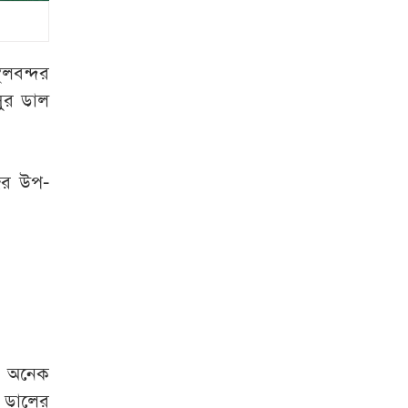
সাকিব প্রশ্নে ক্রীড়া
প্রতিমন্ত্রী- এখন আর
কোনো সুযোগ নেই
থলবন্দর
জুলাইয়ের উত্তাল
ুর ডাল
দিনগুলো
সরকারি কর্মকর্তা-
রের উপ-
কর্মচারীদের বেতন
বাড়ানোর বিষয়ে যা
বললেন প্রতিমন্ত্রী
শেখ হাসিনার সঙ্গে
দেশে ফিরতে চান
সাকিব
ায় অনেক
হাম উপসর্গে আরও ৩
র ডালের
জনের মৃত্যু