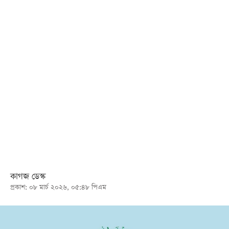
খেলা
বিনোদন
লাইফ
স্টাইল
শিক্ষা
তথ্যপ্রযুক্তি
সব
বিভাগ
ছবি
কাগজ ডেস্ক
প্রকাশ: ০৮ মার্চ ২০২৬, ০৫:৪৮ পিএম
ভিডিও
আর্কাইভ