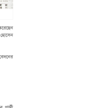
ঝুলে আছে ট্রাক
রাষ্ট্রপতি প্রার্থীর নাম
ঘোষণা করলো
জামায়াত জোট
 করেছেন
 হোসেন
‘যৌন ডাক্তার’ বলে
অপপ্রচার, মুখ
খুললেন তাসনিম জারা
বেদনের
রাষ্ট্রপতি নির্বাচনে দুই
মনোনয়নপত্র নিলো
বিএনপি
ভাসমান পেয়ারা
বাজারের সৌন্দর্যে মুগ্ধ
মার্কিন রাষ্ট্রদূত
রার্থী