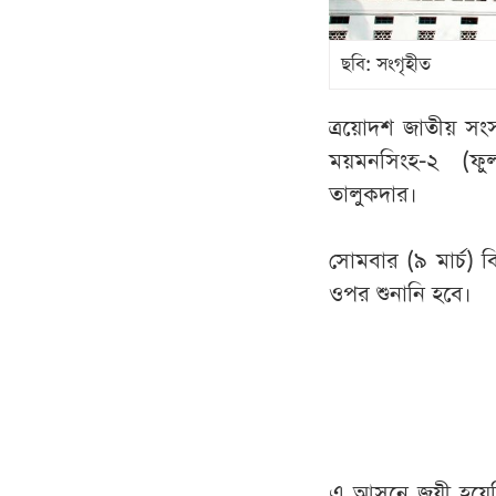
ছবি: সংগৃহীত
ত্রয়োদশ জাতীয় স
ময়মনসিংহ-২ (ফুল
তালুকদার।
সোমবার (৯ মার্চ)
ওপর শুনানি হবে।
এ আসনে জয়ী হয়েছি