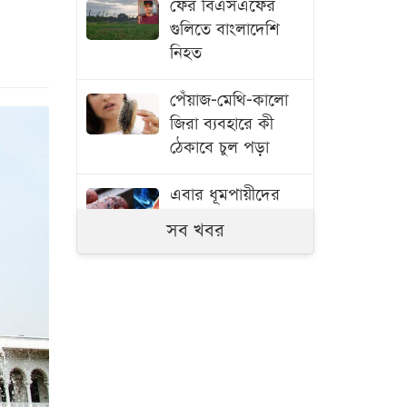
ফের বিএসএফের
গুলিতে বাংলাদেশি
নিহত
পেঁয়াজ-মেথি-কালো
জিরা ব্যবহারে কী
ঠেকাবে চুল পড়া
এবার ধূমপায়ীদের
রক্তে মিলল
সব খবর
মাইক্রোপ্লাস্টিক
ভারতে মুসলিমদের
ওপর সহিংসতা, ৭
মাসে নিহত ৪৪
সেতুর রেলিং ভেঙে