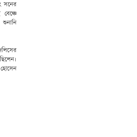
ইং সনের
 বেঞ্চে
 শুনানি
জলিসের
েছিলেন।
র হোসেন