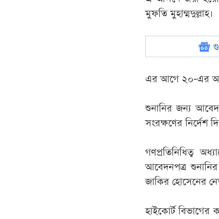
মুফতি মুহাম্মদুল্লাহ।
গ
এর আগে ২০-এর অধিক
শুনানির জন্য আবে
সংরক্ষণের নির্দেশ দ
গণপ্রতিনিধিত্ব অধ্
আবেদনপত্র শুনানির 
জাকির হোসেনের নেত
হাইকোর্ট বিভাগের ক