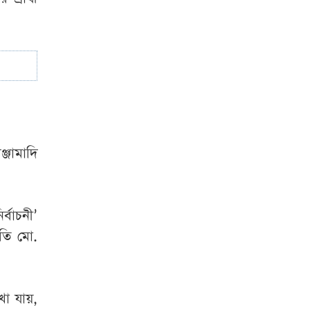
জামাদি
্বাচনী’
পতি মো.
খা যায়,