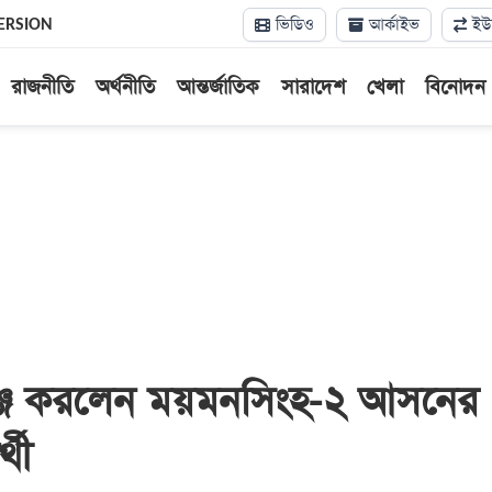
ভিডিও
আর্কাইভ
ইউন
ERSION
রাজনীতি
অর্থনীতি
আন্তর্জাতিক
সারাদেশ
খেলা
বিনোদন
ঞ্জ করলেন ময়মনসিংহ-২ আসনের
্থী