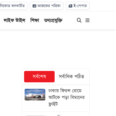
িকোড কনভার্টার
আজকের পত্রিকা
ই-পেপার
লাইফ স্টাইল
শিক্ষা
তথ্যপ্রযুক্তি
সর্বশেষ
সর্বাধিক পঠিত
ঢাকায় ফিরল রোমে
আটকে পড়া বিমানের
ফ্লাইট