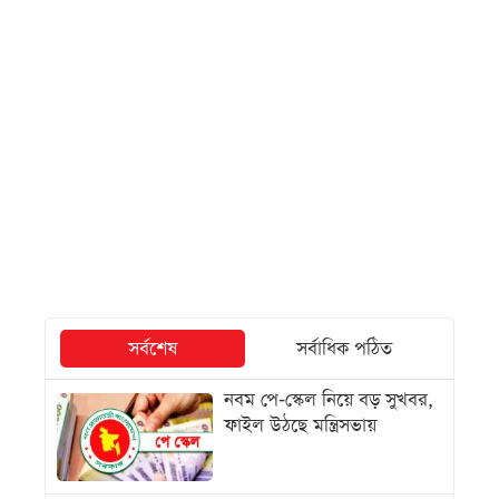
সর্বশেষ
সর্বাধিক পঠিত
নবম পে-স্কেল নিয়ে বড় সুখবর,
ফাইল উঠছে মন্ত্রিসভায়