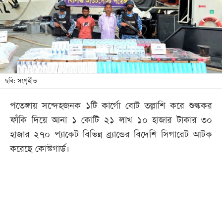
খেলা
বিনোদন
লাইফ
স্টাইল
শিক্ষা
ছবি: সংগৃহীত
তথ্যপ্রযুক্তি
পতেঙ্গায় সন্দেহজনক ১টি কার্গো বোট তল্লাশি করে শুল্ককর
সব
ফাঁকি দিয়ে আনা ১ কোটি ২১ লাখ ১০ হাজার টাকার ৩০
বিভাগ
হাজার ২৭০ প্যাকেট বিভিন্ন ব্র্যান্ডের বিদেশি সিগারেট আটক
করেছে কোস্টগার্ড।
ছবি
ভিডিও
আর্কাইভ