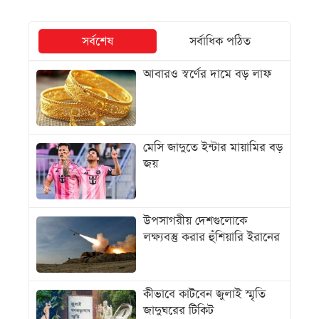
সর্বশেষ
সর্বাধিক পঠিত
আবারও স্বর্ণের দামে বড় লাফ
মেসি জাদুতে ইন্টার মায়ামির বড়
জয়
উপসাগরীয় দেশগুলোকে
লক্ষ্যবস্তু করার হুঁশিয়ারি ইরানের
কীভাবে কাটবেন জুলাই স্মৃতি
জাদুঘরের টিকিট