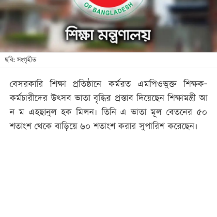
খেলা
বিনোদন
লাইফ
স্টাইল
ছবি: সংগৃহীত
শিক্ষা
বেসরকারি শিক্ষা প্রতিষ্ঠানে কর্মরত এমপিওভুক্ত শিক্ষক-
তথ্যপ্রযুক্তি
কর্মচারীদের উৎসব ভাতা বৃদ্ধির প্রস্তাব দিয়েছেন শিক্ষামন্ত্রী আ
সব
ন ম এহছানুল হক মিলন। তিনি এ ভাতা মূল বেতনের ৫০
বিভাগ
শতাংশ থেকে বাড়িয়ে ৬০ শতাংশ করার সুপারিশ করেছেন।
ছবি
ভিডিও
আর্কাইভ