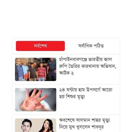
সর্বশেষ
সর্বাধিক পঠিত
চাঁপাইনবাবগঞ্জে ভারতীয় জাল
রুপি তৈরির কারখানায় অভিযান,
আটক ২
২৪ ঘন্টায় হাম উপসর্গে আরো
ছয় শিশুর মৃত্যু
অবশেষে সালমান শাহর মৃত্যু
নিয়ে মুখ খুললেন শাবনূর