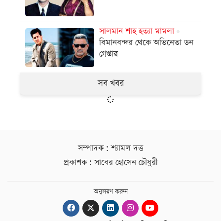
সালমান শাহ হত্যা মামলা
বিমানবন্দর থেকে অভিনেতা ডন
গ্রেপ্তার
সব খবর
সম্পাদক : শ্যামল দত্ত
প্রকাশক : সাবের হোসেন চৌধুরী
অনুসরণ করুন