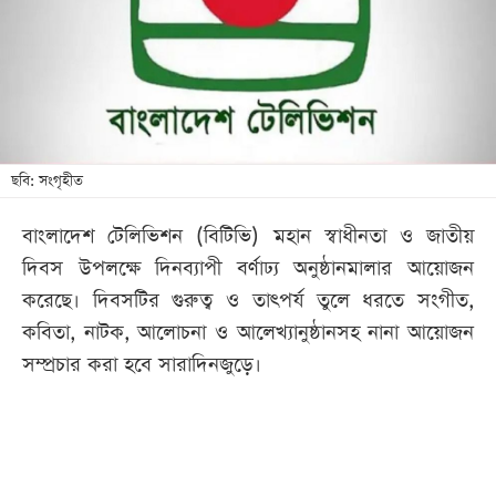
খেলা
বিনোদন
লাইফ
স্টাইল
শিক্ষা
ছবি: সংগৃহীত
তথ্যপ্রযুক্তি
বাংলাদেশ টেলিভিশন (বিটিভি) মহান স্বাধীনতা ও জাতীয়
সব
দিবস উপলক্ষে দিনব্যাপী বর্ণাঢ্য অনুষ্ঠানমালার আয়োজন
বিভাগ
করেছে। দিবসটির গুরুত্ব ও তাৎপর্য তুলে ধরতে সংগীত,
কবিতা, নাটক, আলোচনা ও আলেখ্যানুষ্ঠানসহ নানা আয়োজন
ছবি
সম্প্রচার করা হবে সারাদিনজুড়ে।
ভিডিও
আর্কাইভ