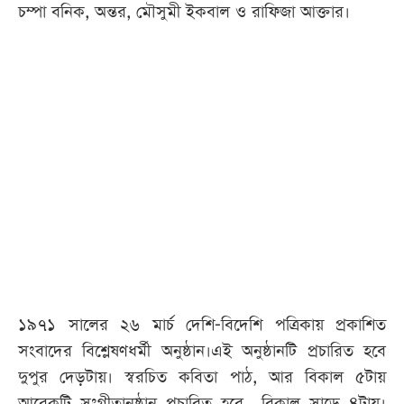
চম্পা বনিক, অন্তর, মৌসুমী ইকবাল ও রাফিজা আক্তার।
১৯৭১ সালের ২৬ মার্চ দেশি-বিদেশি পত্রিকায় প্রকাশিত
সংবাদের বিশ্লেষণধর্মী অনুষ্ঠান।এই অনুষ্ঠানটি প্রচারিত হবে
দুপুর দেড়টায়। স্বরচিত কবিতা পাঠ, আর বিকাল ৫টায়
আরেকটি সংগীতানুষ্ঠান প্রচারিত হবে বিকাল সাড়ে ৪টায়।