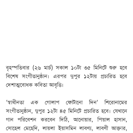
আজকের
পত্রিকা
ই-
পেপার
বৃহস্পতিবার (২৬ মার্চ) সকাল ১০টা ৩৫ মিনিটে শুরু হবে
বিশেষ সংগীতানুষ্ঠান। এরপর দুপুর ১২টায় প্রচারিত হবে
দেশাত্মবোধক কবিতা আবৃত্তি।
‘স্বাধীনতা এক গোলাপ ফোটানো দিন’ শিরোনামের
সংগীতানুষ্ঠান, দুপুর ১২টা ৪৫ মিনিটে প্রচারিত হবে। যেখানে
গান পরিবেশন করবেন দিঠি, আনোয়ার, পিয়াল হাসান,
সোহেল মেহেদি, লায়লা ইয়াসমিন লাবণ্য, লাবণী আক্তার,