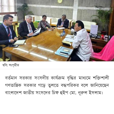
আজকের
পত্রিকা
ই-
পেপার
ছবি: সংগৃহীত
বর্তমান সরকার সংসদীয় কার্যক্রম বৃদ্ধির মাধ্যমে শক্তিশালী
গণতান্ত্রিক সরকার গড়ে তুলতে বদ্ধপরিকর বলে জানিয়েছেন
বাংলাদেশ জাতীয় সংসদের চিফ হুইপ মো. নূরুল ইসলাম।