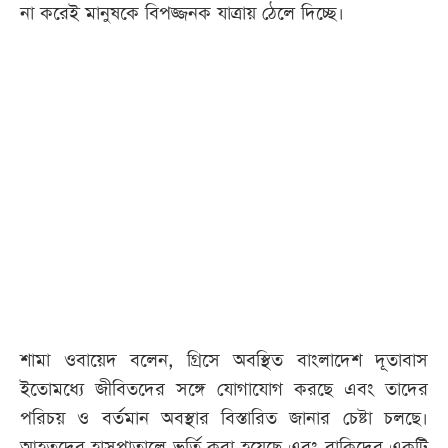
না করেই মানুষকে বিপজ্জনক যাত্রায় ঠেলে দিচ্ছে।
শামা ওবায়েদ বলেন, গ্রিসে অবস্থিত বাংলাদেশ দূতাবাস
ইতোমধ্যে জীবিতদের সঙ্গে যোগাযোগ করছে এবং তাদের
পরিচয় ও বর্তমান অবস্থার বিস্তারিত জানার চেষ্টা চলছে।
আহতদের হাসপাতালে ভর্তি করা হয়েছে এবং বাকিদের একটি