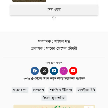
সব খবর
সম্পাদক : শ্যামল দত্ত
প্রকাশক : সাবের হোসেন চৌধুরী
অনুসরণ করুন
২০২৬
ভোরের কাগজ কর্তৃক সর্বস্বত্ব স্বত্বাধিকার সংরক্ষিত
আমাদের কথা
যোগাযোগ
শর্তাবলি ও নীতিমালা
গোপনীয়তা নীতি
বিজ্ঞাপন মূল্য তালিকা