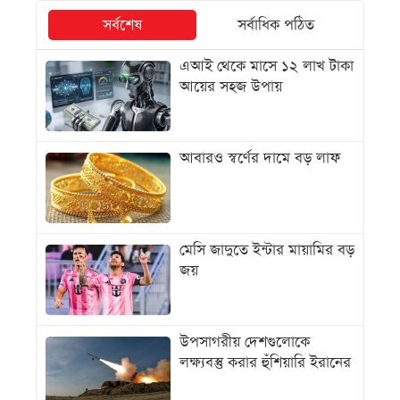
সর্বশেষ
সর্বাধিক পঠিত
এআই থেকে মাসে ১২ লাখ টাকা
আয়ের সহজ উপায়
আবারও স্বর্ণের দামে বড় লাফ
মেসি জাদুতে ইন্টার মায়ামির বড়
জয়
উপসাগরীয় দেশগুলোকে
লক্ষ্যবস্তু করার হুঁশিয়ারি ইরানের