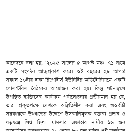
আবেদনে বলা হয়, ‘২০২৫ সালের ৫ আগস্ট মঞ্চ ’৭১ নামে
একটি সংগঠন আত্মপ্রকাশ করে। ওই বছরের ২৮ আগস্ট
সকাল ১০টায় ঢাকা রিপোর্টার্স ইউনিটির অডিটোরিয়ামে একটি
গোলটেবিল বৈঠকের আয়োজন করা হয়। কিন্তু ঘটনাস্থলে
উপস্থিত ব্যক্তিদের কার্যক্রম পর্যালোচনায় প্রতীয়মান হয় যে,
তারা প্রকৃতপক্ষে দেশকে অস্থিতিশীল করা এবং অন্তর্বর্তী
সরকারকে উৎখাতের উদ্দেশে উসকানিমূলক বক্তব্য প্রদান ও
ষড়যন্ত্রে লিপ্ত ছিল। মামলার এজাহার নামীয় ১৬ জন
আসামিসহ অজ্ঞাতনামা ৭০ থেকে ৮০ জন ব্যক্তি ওই অনুষ্ঠানে