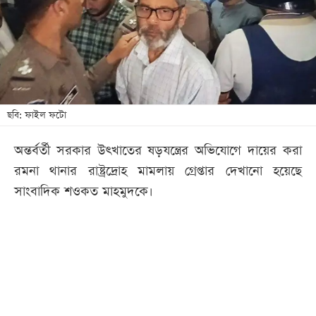
খেলা
বিনোদন
লাইফ
স্টাইল
শিক্ষা
ছবি: ফাইল ফটো
তথ্যপ্রযুক্তি
অন্তর্বর্তী সরকার উৎখাতের ষড়যন্ত্রের অভিযোগে দায়ের করা
সব
রমনা থানার রাষ্ট্রদ্রোহ মামলায় গ্রেপ্তার দেখানো হয়েছে
বিভাগ
সাংবাদিক শওকত মাহমুদকে।
ছবি
ভিডিও
আর্কাইভ