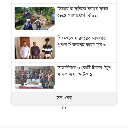
তিস্তার আকস্মিক বন্যায় সড়ক
ভেঙে যোগাযোগ বিচ্ছিন্ন
শিক্ষককে মারধরের মামলায়
প্রধান শিক্ষকসহ কারাগারে ৩
সাতক্ষীরায় ৬ কোটি টাকার ‘কুশ’
মাদক জব্দ, আটক ১
সব খবর