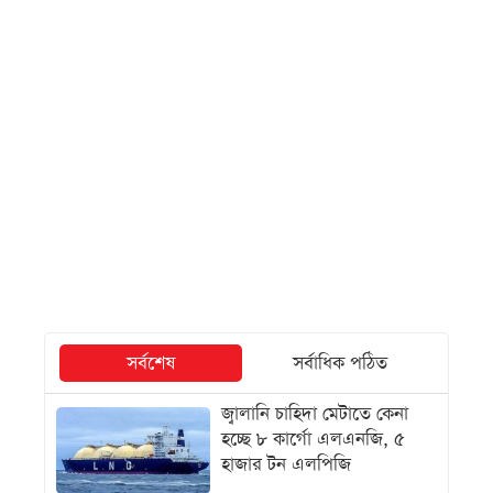
সর্বশেষ
সর্বাধিক পঠিত
জ্বালানি চাহিদা মেটাতে কেনা
হচ্ছে ৮ কার্গো এলএনজি, ৫
হাজার টন এলপিজি