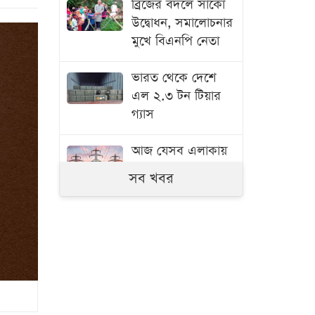
ব্রিজের বদলে সাঁকো
উদ্বোধন, সমালোচনার
মুখে বিএনপি নেতা
ভারত থেকে দেশে
এল ২.৩ টন টিয়ার
গ্যাস
আজ যেসব এলাকায়
৯ ঘণ্টা বিদ্যুৎ থাকবে
সব খবর
না
ইয়েমেনের সামরিক
ঘাঁটিতে হামলা, নিহত
৫৮
ইতিহাসের পাতায়