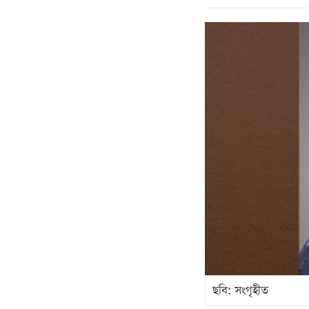
ছবি: সংগৃহীত