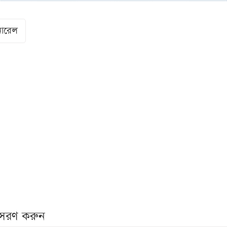
নারেল
নুসরণ করুন