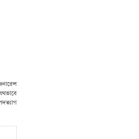
আজকের দিন
শেখ হাসিনার সঙ্গেই
দেশে ফিরবেন সাকিব
শনিবার রাজধানীর
যেসব দোকানপাট-
মার্কেট বন্ধ
ফাঁকা সড়কে দুই
বাসই দ্রুতগতিতে
জেনারেল
চলছিল, চালকদের
াযথভাবে
চোখে ছিল ঘুম: পুলিশ
দত্যাগ
দুই বছরের জন্য
নিষিদ্ধ পাকিস্তানের
অলরাউন্ডার হামজা
নাজার