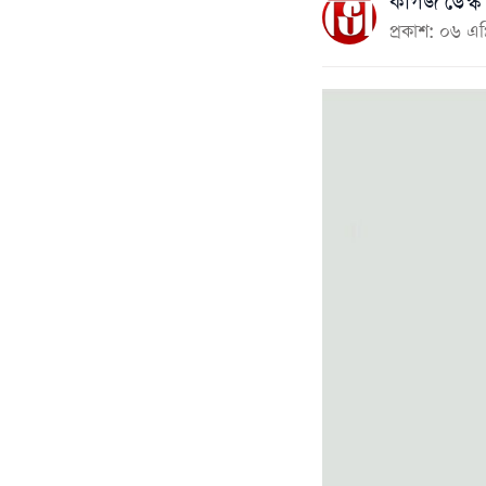
কাগজ ডেস্ক
প্রকাশ: ০৬ এ