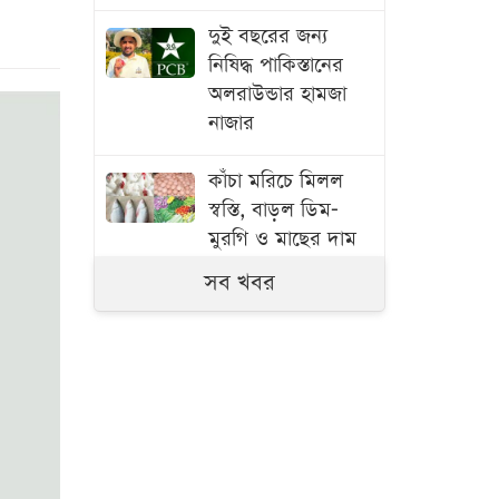
দুই বছরের জন্য
নিষিদ্ধ পাকিস্তানের
অলরাউন্ডার হামজা
নাজার
কাঁচা মরিচে মিলল
স্বস্তি, বাড়ল ডিম-
মুরগি ও মাছের দাম
সব খবর
বাংলাদেশ থেকে
আনারস নেওয়ার
অনুমতি দিয়েছে
পাকিস্তান
স্বামী হত্যার বিচার ও
একটি চাকরি চান