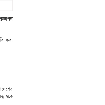
জুলাই শহীদের স্ত্রী
মনোহরদীতে পানিতে
ডুবে দুই ভাইয়ের মৃত্যু
রজ্ঞাপন
সৌদি আরব,
পাকিস্তান ও তুরস্কের
ারি করা
যৌথ প্রতিরক্ষা চুক্তি
স্বাক্ষর
লিবিয়া থেকে দেশে
ফিরলেন আরও ৩৪০
বাংলাদেশি
‘মিষ্টি ভাবমূর্তি
লাদেশের
নায়িকার, কিন্তু অর্থের
ত্ব হতে
বিনিময়ে ঘনিষ্ঠ হন’