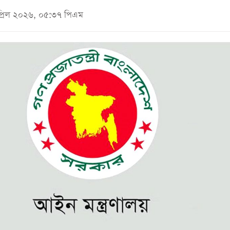
প্রিল ২০২৬, ০৫:৩৭ পিএম