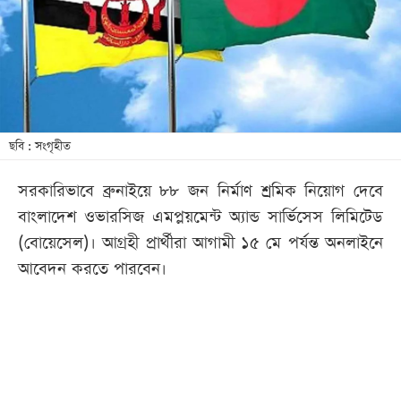
খেলা
বিনোদন
লাইফ
স্টাইল
শিক্ষা
ছবি : সংগৃহীত
তথ্যপ্রযুক্তি
সরকারিভাবে ব্রুনাইয়ে ৮৮ জন নির্মাণ শ্রমিক নিয়োগ দেবে
সব
বাংলাদেশ ওভারসিজ এমপ্লয়মেন্ট অ্যান্ড সার্ভিসেস লিমিটেড
বিভাগ
(বোয়েসেল)। আগ্রহী প্রার্থীরা আগামী ১৫ মে পর্যন্ত অনলাইনে
আবেদন করতে পারবেন।
ছবি
ভিডিও
আর্কাইভ