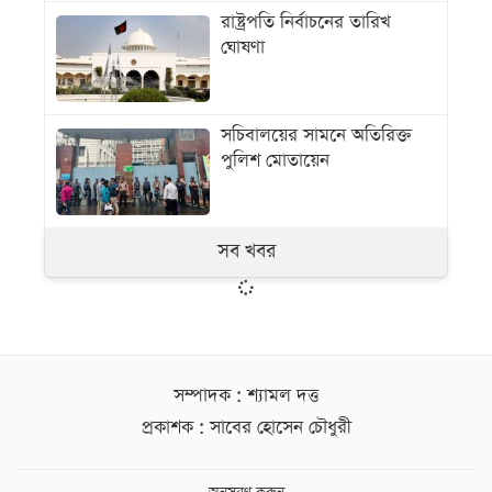
রাষ্ট্রপতি নির্বাচনের তারিখ
ঘোষণা
সচিবালয়ের সামনে অতিরিক্ত
পুলিশ মোতায়েন
সব খবর
সম্পাদক : শ্যামল দত্ত
প্রকাশক : সাবের হোসেন চৌধুরী