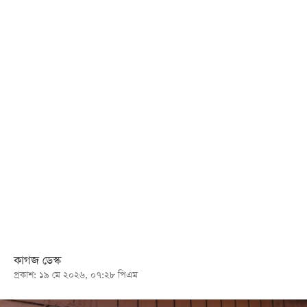
খেলা
বিনোদন
লাইফ
স্টাইল
শিক্ষা
তথ্যপ্রযুক্তি
সব
বিভাগ
ছবি
ভিডিও
কাগজ ডেস্ক
প্রকাশ: ১৯ মে ২০২৬, ০৭:২৮ পিএম
আর্কাইভ