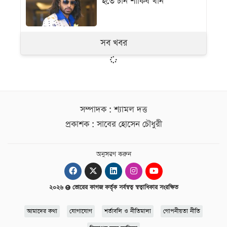
হতে চান শাকিব খান
সব খবর
সম্পাদক : শ্যামল দত্ত
প্রকাশক : সাবের হোসেন চৌধুরী
অনুসরণ করুন
২০২৬
ভোরের কাগজ কর্তৃক সর্বস্বত্ব স্বত্বাধিকার সংরক্ষিত
আমাদের কথা
যোগাযোগ
শর্তাবলি ও নীতিমালা
গোপনীয়তা নীতি