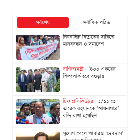
সর্বশেষ
সর্বাধিক পঠিত
নিরবচ্ছিন্ন বিদ্যুতের দাবিতে
মানববন্ধন ও সমাবেশ
বাণিজ্যমন্ত্রী
‘৪০০ একরের
শিল্পপার্ক হবে বগুড়ায়’
চিফ প্রসিকিউটর
১/১১ তে
তারেক রহমানকে ‘আয়নাঘরে’
বন্দি রাখা হয়েছিল
সুযোগ পেলে আবারও ‘দেবদাস’