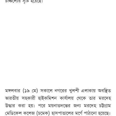
চাঞ্চল্যের সৃষ্টি হয়েছে।
মঙ্গলবার (১৯ মে) সকালে নগরের খুলশী এলাকায় অবস্থিত
ভারতীয় সহকারী হাইকমিশন কার্যালয় থেকে তার মরদেহ
উদ্ধার করা হয়। পরে ময়নাতদন্তের জন্য মরদেহ চট্টগ্রাম
মেডিকেল কলেজ (চমেক) হাসপাতালের মর্গে পাঠানো হয়েছে।