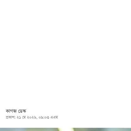
খেলা
বিনোদন
লাইফ
স্টাইল
শিক্ষা
তথ্যপ্রযুক্তি
সব
বিভাগ
ছবি
ভিডিও
কাগজ ডেস্ক
প্রকাশ: ২১ মে ২০২৬, ০৯:০৩ এএম
আর্কাইভ