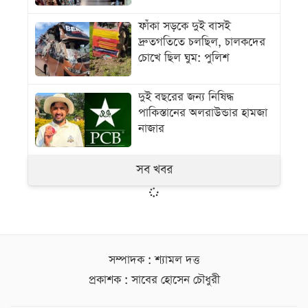
ফাঁকা সড়কে দুই বাসই
দ্রুতগতিতে চলছিল, চালকদের
চোখে ছিল ঘুম: পুলিশ
দুই বছরের জন্য নিষিদ্ধ
পাকিস্তানের অলরাউন্ডার হামজা
নাজার
সব খবর
সম্পাদক : শ্যামল দত্ত
প্রকাশক : সাবের হোসেন চৌধুরী