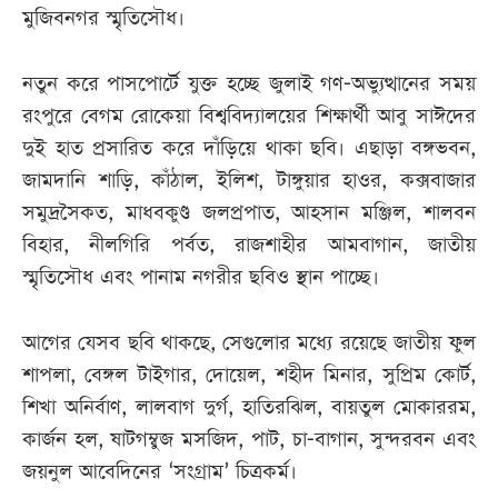
মুজিবনগর স্মৃতিসৌধ।
নতুন করে পাসপোর্টে যুক্ত হচ্ছে জুলাই গণ-অভ্যুত্থানের সময়
রংপুরে বেগম রোকেয়া বিশ্ববিদ্যালয়ের শিক্ষার্থী আবু সাঈদের
দুই হাত প্রসারিত করে দাঁড়িয়ে থাকা ছবি। এছাড়া বঙ্গভবন,
জামদানি শাড়ি, কাঁঠাল, ইলিশ, টাঙ্গুয়ার হাওর, কক্সবাজার
সমুদ্রসৈকত, মাধবকুণ্ড জলপ্রপাত, আহসান মঞ্জিল, শালবন
বিহার, নীলগিরি পর্বত, রাজশাহীর আমবাগান, জাতীয়
স্মৃতিসৌধ এবং পানাম নগরীর ছবিও স্থান পাচ্ছে।
আগের যেসব ছবি থাকছে, সেগুলোর মধ্যে রয়েছে জাতীয় ফুল
শাপলা, বেঙ্গল টাইগার, দোয়েল, শহীদ মিনার, সুপ্রিম কোর্ট,
শিখা অনির্বাণ, লালবাগ দুর্গ, হাতিরঝিল, বায়তুল মোকাররম,
কার্জন হল, ষাটগম্বুজ মসজিদ, পাট, চা-বাগান, সুন্দরবন এবং
জয়নুল আবেদিনের ‘সংগ্রাম’ চিত্রকর্ম।