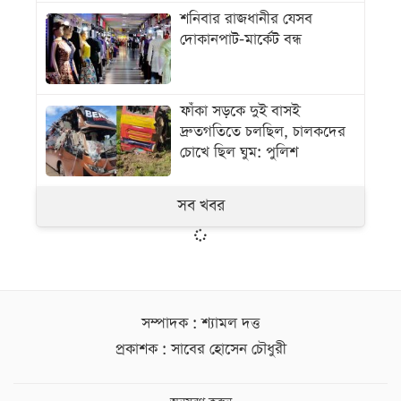
শনিবার রাজধানীর যেসব
দোকানপাট-মার্কেট বন্ধ
ফাঁকা সড়কে দুই বাসই
দ্রুতগতিতে চলছিল, চালকদের
চোখে ছিল ঘুম: পুলিশ
সব খবর
সম্পাদক : শ্যামল দত্ত
প্রকাশক : সাবের হোসেন চৌধুরী