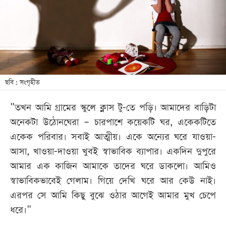
খেলা
বিনোদন
লাইফ
স্টাইল
শিক্ষা
ছবি : সংগৃহীত
তথ্যপ্রযুক্তি
"তখন আমি গ্রামের স্কুলে ক্লাস টু-তে পড়ি। আমাদের বাড়িটা
সব
অনেকটা উঠোনঘেরা ‒ চারপাশে কয়েকটি ঘর, একেকটিতে
বিভাগ
একেক পরিবার। সবাই আত্মীয়। একে অন্যের ঘরে যাওয়া-
আসা, খাওয়া-দাওয়া খুবই স্বাভাবিক ব্যাপার। একদিন দুপুরে
ছবি
আমার এক কাজিন আমাকে তাদের ঘরে ডাকলো। আমিও
স্বাভাবিকভাবেই গেলাম। গিয়ে দেখি ঘরে আর কেউ নাই।
ভিডিও
এরপর সে আমি কিছু বুঝে ওঠার আগেই আমার মুখ চেপে
ধরে।"
আর্কাইভ