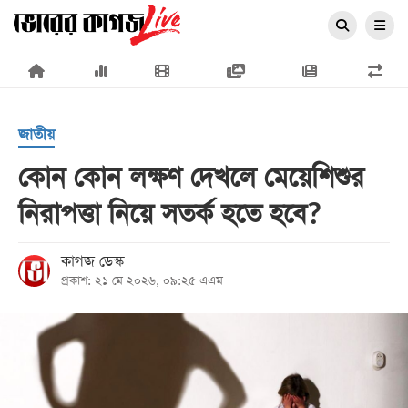
×
জাতীয়
কোন কোন লক্ষণ দেখলে মেয়েশিশুর
নিরাপত্তা নিয়ে সতর্ক হতে হবে?
প্রচ্ছদ
জাতীয়
কাগজ ডেস্ক
প্রকাশ: ২১ মে ২০২৬, ০৯:২৫ এএম
রাজনীতি
অর্থনীতি
আন্তর্জাতিক
সারাদেশ