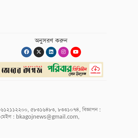
অনুসরণ করুন
 : ০৯৬১২১১২২০০, ৫৮৩১৬৪৮৩, ৮৩৩১০৭৪, বিজ্ঞাপন :
-মেইল :
bkagojnews@gmail.com
,