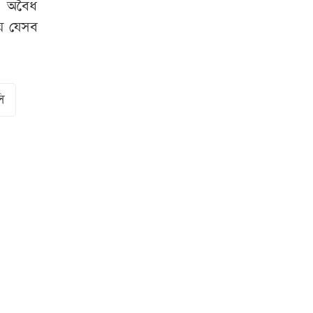
। অবৈধ
য়ে যেসব
ি