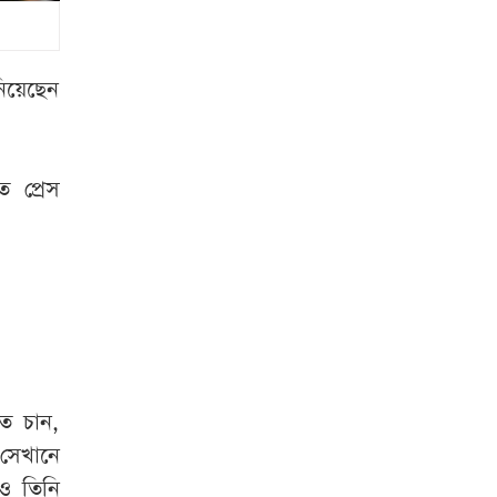
অপসারণ
ধেয়ে আসছে
শক্তিশালী টাইফুন
িয়েছেন
‘ডলফিন’, ব্যাপক
ক্ষতির আশঙ্কা
ত প্রেস
বড় সুখবর দিল
ফেসবুক
সিলেটে দুই বাসের
সংঘর্ষে নিহত ৮
ট্রেনের ৪ বগি
লাইনচ্যুত, ঢাকা-
তে চান,
ময়মনসিংহ রুট বন্ধ
 সেখানে
ও তিনি