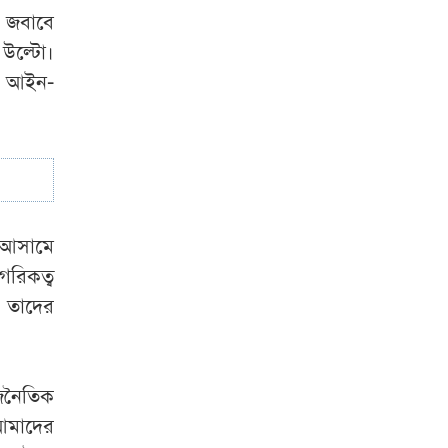
 জবাবে
 উল্টো।
ব আইন-
া আসামে
রিকত্ব
ণ তাদের
রাজনৈতিক
আমাদের