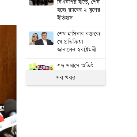
বিএনপির হাতে, শেষ
হচ্ছে র‍্যাবের ২ যুগের
ইতিহাস
শেখ হাসিনার বক্তব্যে
যে প্রতিক্রিয়া
জানালেন স্বরাষ্ট্রমন্ত্রী
শব্দ সন্ত্রাসে অতিষ্ঠ
জীবন
সব খবর
ছুটির দিনে সড়ক
দুর্ঘটনায় নিহত ১৫
ভারতে শব্দদূষণ
নিয়ন্ত্রণে ১২৭৯
মসজিদের মাইক