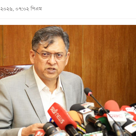
মে ২০২৬, ০৭:০২ পিএম