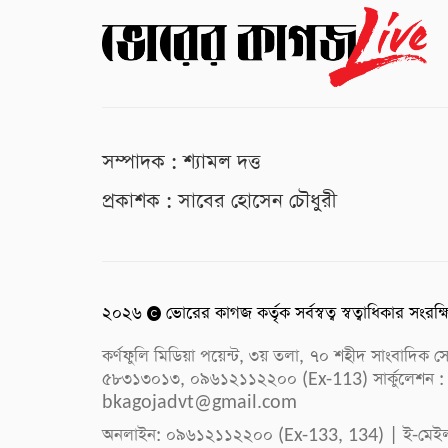
সম্পাদক : শ্যামল দত্ত
প্রকাশক : সাবের হোসেন চৌধুরী
২০২৬
ভোরের কাগজ কর্তৃক সর্বস্বত্ব স্বত্বাধিকার সংরক্
কর্ণফুলি মিডিয়া পয়েন্ট, ৩য় তলা, ৭০ শহীদ সাংবাদি
৫৮৩১৩০১৩, ০৯৬১২১১২২০০ (Ex-113) সার্কুলেশন :
bkagojadvt@gmail.com
অনলাইন: ০৯৬১২১১২২০০ (Ex-133, 134) | ই-মেই