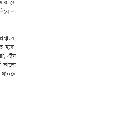
যায় সে
নিয়ে না
শ্বাসে,
ে হবে।
া, ট্রেন
শে ভালো
া থাকবে