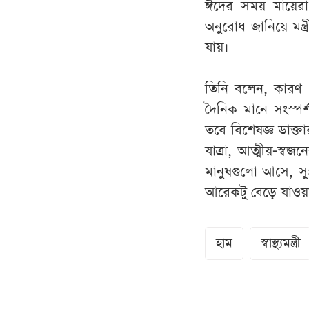
ঈদের সময় মায়েরা 
অনুরোধ জানিয়ে মন্
যায়।
তিনি বলেন, কারণ এট
দৈনিক মানে সংস্প
তবে বিশেষজ্ঞ ডাক্তার
যাত্রা, আত্মীয়-স্ব
মানুষগুলো আসে, সুস
আরেকটু বেড়ে যাওয়
হাম
স্বাস্থ্যমন্ত্রী