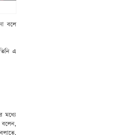
রাষ্ট্রপতি হতে লাগবে
যেসব যোগ্যতা
 না বলে
রাষ্ট্রপতি নির্বাচনের
ভোটার তালিকা প্রকাশ
 তিনি এ
বিটিভির মহাপরিচালক
হলেন কাজী জেসিন
চুরির চেষ্টা ব্যর্থ,
শিকলে বেঁধে রাখা
হলো যুবককে
শেরপুর সীমান্ত
র মধ্যে
বিজিবির অভিযান, ৮১
রী বলেন,
লাখ টাকার ভারতীয়
বলাতে,
ওষুধ জব্দ