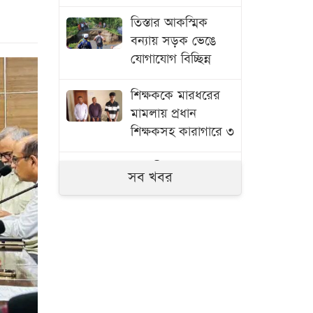
তিস্তার আকস্মিক
বন্যায় সড়ক ভেঙে
যোগাযোগ বিচ্ছিন্ন
শিক্ষককে মারধরের
মামলায় প্রধান
শিক্ষকসহ কারাগারে ৩
সাতক্ষীরায় ৬ কোটি
সব খবর
টাকার ‘কুশ’ মাদক
জব্দ, আটক ১
জুলাই গণঅভ্যুত্থানের
তথ্যচিত্রে ত্রুটি,
মুক্তিযুদ্ধ মন্ত্রণালয়ের
দুঃখ প্রকাশ