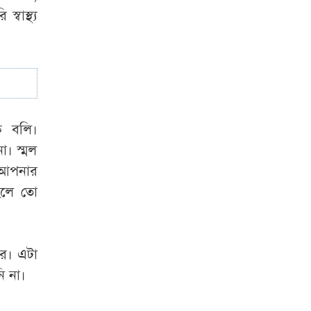
বাস্থ্য
ে বলি।
া। স্মল
। আপনার
াহলে তো
রে। এটা
ি না।