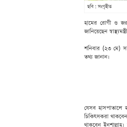
ছবি : সংগৃহীত
হামের রোগী ও জরুরি
জানিয়েছেন স্বাস্থ্যম
শনিবার (২৩ মে) সচি
তথ্য জানান।
যেসব হাসপাতালে হা
চিকিৎসকরা থাকবেন কি
থাকবেন ইনশাল্লাহ