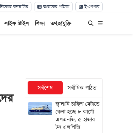
িকোড কনভার্টার
আজকের পত্রিকা
ই-পেপার
লাইফ স্টাইল
শিক্ষা
তথ্যপ্রযুক্তি
সর্বশেষ
সর্বাধিক পঠিত
সদের
জ্বালানি চাহিদা মেটাতে
কেনা হচ্ছে ৮ কার্গো
এলএনজি, ৫ হাজার
টন এলপিজি