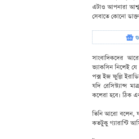
এটাও আপনারা আশ্বস্
সেবাতে কোনো ডাক্তা
গ
সাংবাদিকদের আরে
ভ্যাকসিন নিলেই যে ১
পক্স ইজ ফুল্লি ইর
যদি রেসিস্ট্যান্স 
কলেরা হবে। ঠিক এক
তিনি আরো বলেন, যদ
কতটুকু গ্যারান্টি 