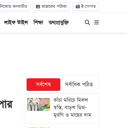
িকোড কনভার্টার
আজকের পত্রিকা
ই-পেপার
লাইফ স্টাইল
শিক্ষা
তথ্যপ্রযুক্তি
সর্বশেষ
সর্বাধিক পঠিত
কাঁচা মরিচে মিলল
পার
স্বস্তি, বাড়ল ডিম-
মুরগি ও মাছের দাম