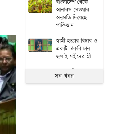
বাংলাদেশ থেকে
আনারস নেওয়ার
অনুমতি দিয়েছে
পাকিস্তান
স্বামী হত্যার বিচার ও
একটি চাকরি চান
জুলাই শহীদের স্ত্রী
মনোহরদীতে পানিতে
সব খবর
ডুবে দুই ভাইয়ের মৃত্যু
সৌদি আরব,
পাকিস্তান ও তুরস্কের
যৌথ প্রতিরক্ষা চুক্তি
স্বাক্ষর