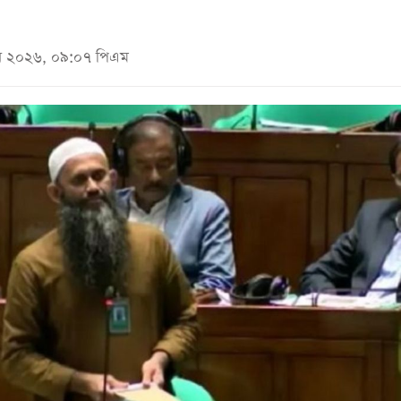
জুন ২০২৬, ০৯:০৭ পিএম