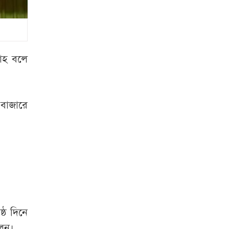
লিবিয়া থেকে দেশে
ফিরলেন আরও ৩৪০
বাংলাদেশি
‘মিষ্টি ভাবমূর্তি
লাহ বলে
নায়িকার, কিন্তু অর্থের
বিনিময়ে ঘনিষ্ঠ হন’
 বাজারে
‘গুপ্ত আওয়ামী লীগ’
প্রশ্নে যা বললেন
রুমিন ফারহানা
ইতালিতে বিকল
ঢাকাগামী বিমান, ৭
ঘণ্টা ভোগান্তিতে
আড়াই শতাধিক যাত্রী
্ঠ দিনে
প্রাইভেট কারে এসে
লেন।