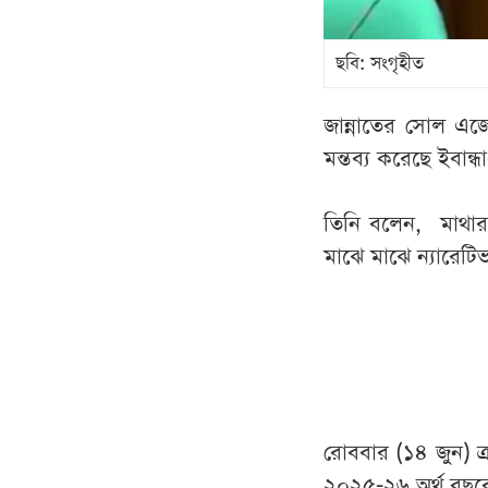
ছবি: সংগৃহীত
জান্নাতের সোল এজেন
মন্তব্য করেছে ইবান
তিনি বলেন, মাথার উ
মাঝে মাঝে ন্যারেটিভ
রোববার (১৪ জুন) ত্
২০২৫-২৬ অর্থ বছর