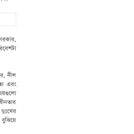
বিএনপি নেতাকে গুলি,
আহত ২
সরকার,
িবেশটা
ার, নীল
নতা এবং
য়গুলো
ধীনতার
 দুঃখের
বুঝিয়ে