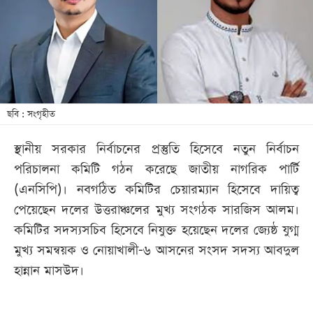
খেলা
বিনোদন
লাইফ
স্টাইল
শিক্ষা
ছবি : সংগৃহীত
তথ্যপ্রযুক্তি
স্থানীয় সরকার নির্বাচনের প্রস্তুতি হিসেবে নতুন নির্বাচন
সব
পরিচালনা কমিটি গঠন করেছে জাতীয় নাগরিক পার্টি
বিভাগ
(এনসিপি)। নবগঠিত কমিটির চেয়ারম্যান হিসেবে দায়িত্ব
পেয়েছেন দলের উত্তরাঞ্চলের মুখ্য সংগঠক সারজিস আলম।
ছবি
কমিটির সদস্যসচিব হিসেবে নিযুক্ত হয়েছেন দলের জ্যেষ্ঠ যুগ্ম
মুখ্য সমন্বয়ক ও নোয়াখালী-৬ আসনের সংসদ সদস্য আবদুল
ভিডিও
হান্নান মাসউদ।
আর্কাইভ