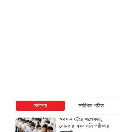
সর্বশেষ
সর্বাধিক পঠিত
অবসান ঘটছে অপেক্ষার,
সোমবার এসএসসি পরীক্ষার