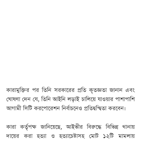
আজকের
পত্রিকা
ই-
পেপার
কারামুক্তির পর তিনি সরকারের প্রতি কৃতজ্ঞতা জানান এবং
ঘোষণা দেন যে, তিনি আইনি লড়াই চালিয়ে যাওয়ার পাশাপাশি
আগামী সিটি করপোরেশন নির্বাচনেও প্রতিদ্বন্দ্বিতা করবেন।
কারা কর্তৃপক্ষ জানিয়েছে, আইভীর বিরুদ্ধে বিভিন্ন থানায়
দায়ের করা হত্যা ও হত্যাচেষ্টাসহ মোট ১২টি মামলায়