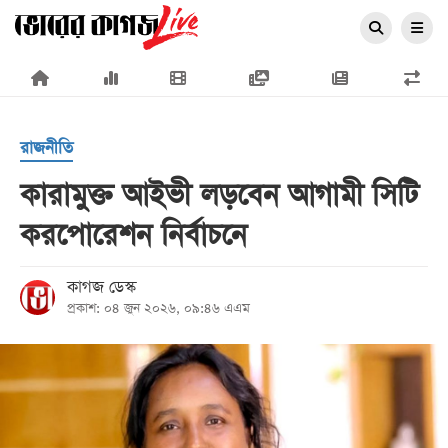
×
রাজনীতি
কারামুক্ত আইভী লড়বেন আগামী সিটি
করপোরেশন নির্বাচনে
প্রচ্ছদ
জাতীয়
কাগজ ডেস্ক
প্রকাশ: ০৪ জুন ২০২৬, ০৯:৪৬ এএম
রাজনীতি
অর্থনীতি
আন্তর্জাতিক
সারাদেশ