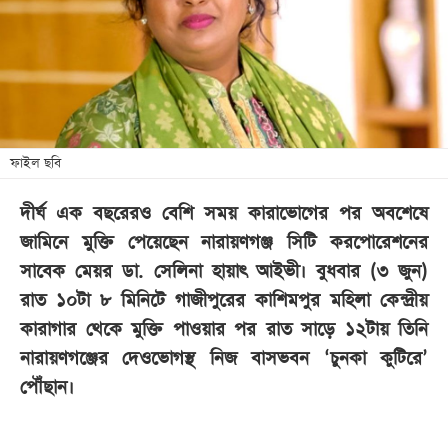
খেলা
বিনোদন
লাইফ
স্টাইল
শিক্ষা
ফাইল ছবি
তথ্যপ্রযুক্তি
দীর্ঘ এক বছরেরও বেশি সময় কারাভোগের পর অবশেষে
সব
জামিনে মুক্তি পেয়েছেন নারায়ণগঞ্জ সিটি করপোরেশনের
বিভাগ
সাবেক মেয়র ডা. সেলিনা হায়াৎ আইভী। বুধবার (৩ জুন)
রাত ১০টা ৮ মিনিটে গাজীপুরের কাশিমপুর মহিলা কেন্দ্রীয়
ছবি
কারাগার থেকে মুক্তি পাওয়ার পর রাত সাড়ে ১২টায় তিনি
নারায়ণগঞ্জের দেওভোগস্থ নিজ বাসভবন ‘চুনকা কুটিরে’
ভিডিও
পৌঁছান।
আর্কাইভ