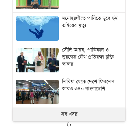
মনোহরদীতে পানিতে ডুবে দুই
ভাইয়ের মৃত্যু
সৌদি আরব, পাকিস্তান ও
তুরস্কের যৌথ প্রতিরক্ষা চুক্তি
স্বাক্ষর
লিবিয়া থেকে দেশে ফিরলেন
আরও ৩৪০ বাংলাদেশি
সব খবর