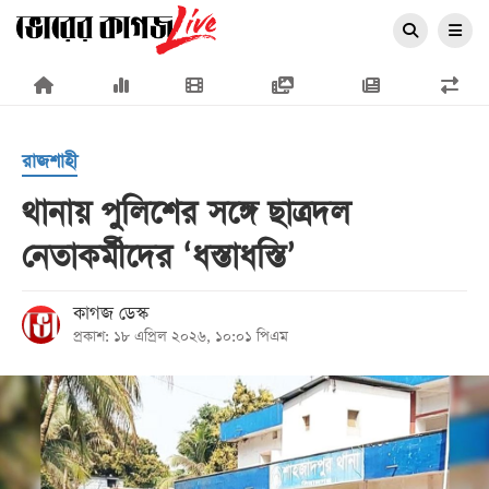
×
রাজশাহী
থানায় পুলিশের সঙ্গে ছাত্রদল
নেতাকর্মীদের ‘ধস্তাধস্তি’
প্রচ্ছদ
জাতীয়
কাগজ ডেস্ক
প্রকাশ: ১৮ এপ্রিল ২০২৬, ১০:০১ পিএম
রাজনীতি
অর্থনীতি
আন্তর্জাতিক
সারাদেশ