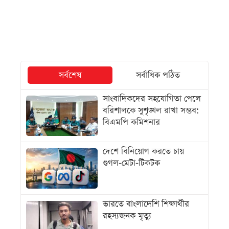
সর্বশেষ
সর্বাধিক পঠিত
সাংবাদিকদের সহযোগিতা পেলে
বরিশালকে সুশৃঙ্খল রাখা সম্ভব:
বিএমপি কমিশনার
দেশে বিনিয়োগ করতে চায়
গুগল-মেটা-টিকটক
ভারতে বাংলাদেশি শিক্ষার্থীর
রহস্যজনক মৃত্যু