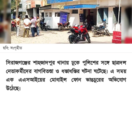
খেলা
বিনোদন
লাইফ
স্টাইল
শিক্ষা
ছবি: সংগৃহীত
তথ্যপ্রযুক্তি
সিরাজগঞ্জের শাহজাদপুর থানায় ঢুকে পুলিশের সঙ্গে ছাত্রদল
সব
নেতাকর্মীদের বাগবিতণ্ডা ও ধস্তাধস্তির ঘটনা ঘটেছে। এ সময়
বিভাগ
এক এএসআইয়ের মোবাইল ফোন ভাঙচুরের অভিযোগ
উঠেছে।
ছবি
ভিডিও
আর্কাইভ