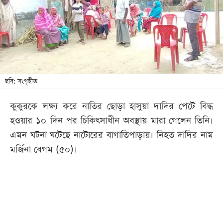
খেলা
বিনোদন
লাইফ
স্টাইল
শিক্ষা
ছবি: সংগৃহীত
তথ্যপ্রযুক্তি
কুকুরকে লক্ষ্য করে নাতির ছোড়া হাসুয়া দাদির পেটে বিদ্ধ
সব
হওয়ার ১০ দিন পর চিকিৎসাধীন অবস্থায় মারা গেলেন তিনি।
বিভাগ
এমন ঘটনা ঘটেছে নাটোরের বাগাতিপাড়ায়। নিহত দাদির নাম
মর্জিনা বেগম (৫০)।
ছবি
ভিডিও
আর্কাইভ