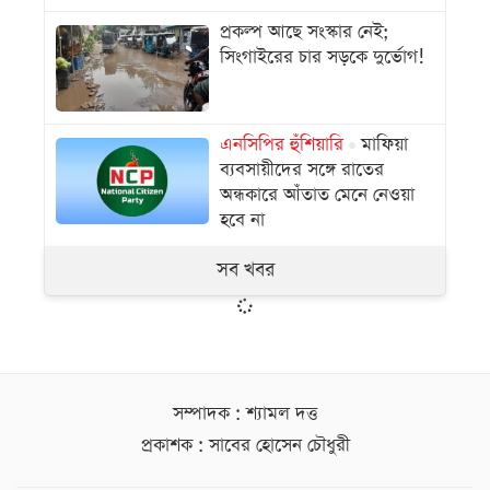
প্রকল্প আছে সংস্কার নেই;
সিংগাইরের চার সড়কে দুর্ভোগ!
এনসিপির হুঁশিয়ারি
মাফিয়া
ব্যবসায়ীদের সঙ্গে রাতের
অন্ধকারে আঁতাত মেনে নেওয়া
হবে না
সব খবর
সম্পাদক : শ্যামল দত্ত
প্রকাশক : সাবের হোসেন চৌধুরী