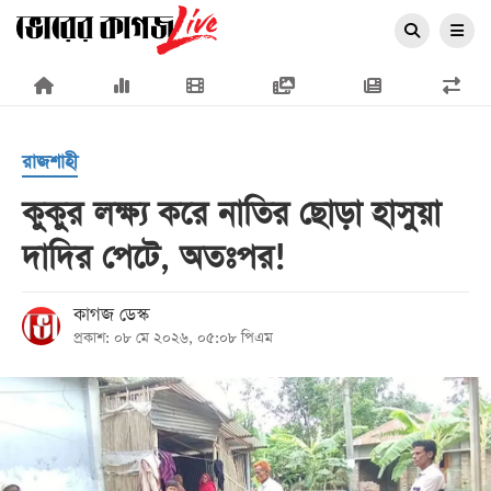
×
রাজশাহী
কুকুর লক্ষ্য করে নাতির ছোড়া হাসুয়া
দাদির পেটে, অতঃপর!
প্রচ্ছদ
জাতীয়
কাগজ ডেস্ক
প্রকাশ: ০৮ মে ২০২৬, ০৫:০৮ পিএম
রাজনীতি
অর্থনীতি
আন্তর্জাতিক
সারাদেশ