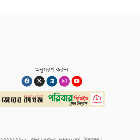
অনুসরণ করুন
 : ০৯৬১২১১২২০০, ৫৮৩১৬৪৮৩, ৮৩৩১০৭৪, বিজ্ঞাপন :