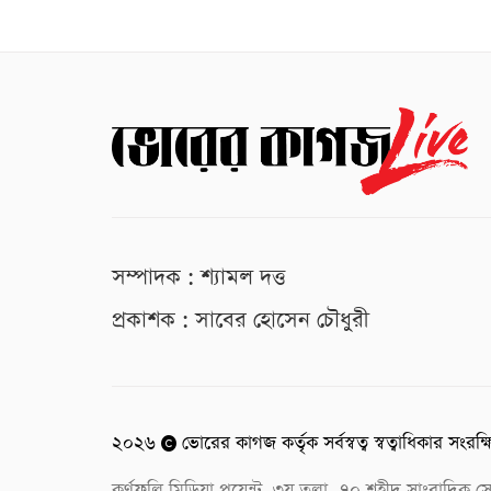
সম্পাদক : শ্যামল দত্ত
প্রকাশক : সাবের হোসেন চৌধুরী
২০২৬
ভোরের কাগজ কর্তৃক সর্বস্বত্ব স্বত্বাধিকার সংরক্
কর্ণফুলি মিডিয়া পয়েন্ট, ৩য় তলা, ৭০ শহীদ সাংবাদি