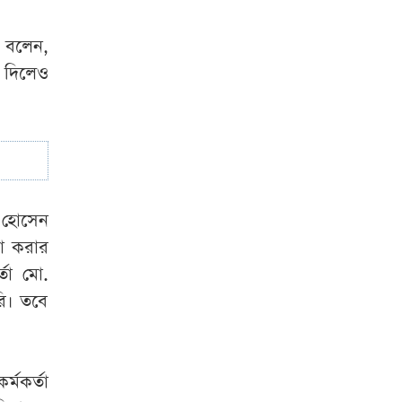
স্বাস্থ্য কমপ্লেক্সের
ডেলিভারি কক্ষে তালা,
া বলেন,
পথে সন্তান প্রসব
ল দিলেও
প্রসূতির
ঐতিহ্যবাহী নৌকা
বাইচ দেখতে
ফুলজোড়ের দুই পাড়ে
জনস্রোত
 হোসেন
না করার
তা মো.
ি। তবে
্মকর্তা