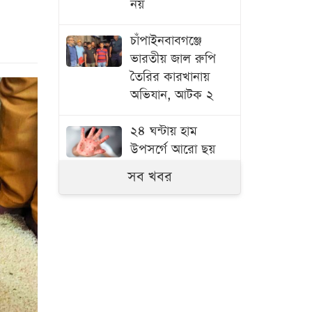
নয়
চাঁপাইনবাবগঞ্জে
ভারতীয় জাল রুপি
তৈরির কারখানায়
অভিযান, আটক ২
২৪ ঘন্টায় হাম
উপসর্গে আরো ছয়
শিশুর মৃত্যু
সব খবর
অবশেষে সালমান
শাহর মৃত্যু নিয়ে মুখ
খুললেন শাবনূর
সালমান শাহ হত্যা
মামলা
বিমানবন্দর