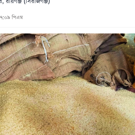
 রায়গঞ্জ (সিরাজগঞ্জ)
 ০৭:০৯ পিএম