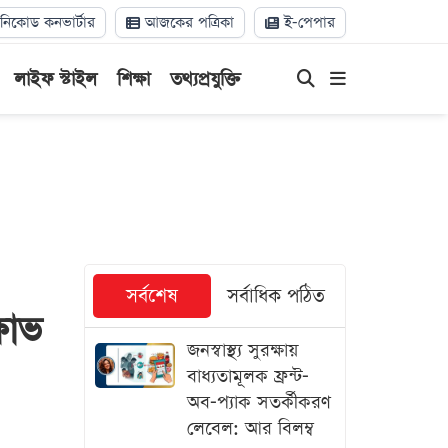
িকোড কনভার্টার
আজকের পত্রিকা
ই-পেপার
লাইফ স্টাইল
শিক্ষা
তথ্যপ্রযুক্তি
সর্বশেষ
সর্বাধিক পঠিত
ষোভ
জনস্বাস্থ্য সুরক্ষায়
বাধ্যতামূলক ফ্রন্ট-
অব-প্যাক সতর্কীকরণ
লেবেল: আর বিলম্ব