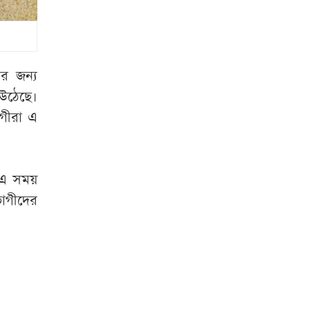
থেকে অভিনেতা ডন
গ্রেপ্তার
ইসি সচিব
রাষ্ট্রপতি
নির্বাচনে বিএনপি ছাড়া
র জন্য
কেউ মনোনয়নপত্র
 উঠেছে।
নেননি
গীরা এ
মাদরাসাশিক্ষার্থীর মৃত্যু
ঢাকা-ময়মনসিংহ
 এ সময়
মহাসড়ক অবরোধ
করে শিক্ষার্থীদের
ভোগীদের
বিক্ষোভ
কাদের-পলকের
ফোনালাপ: কথা হয়
যেসব বিষয়ে