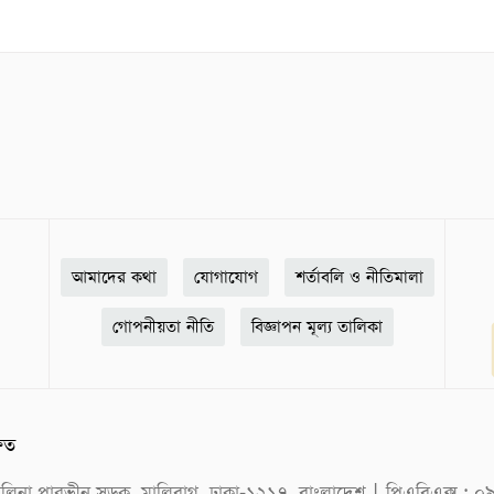
আমাদের কথা
যোগাযোগ
শর্তাবলি ও নীতিমালা
গোপনীয়তা নীতি
বিজ্ঞাপন মূল্য তালিকা
ষিত
ক সেলিনা পারভীন সড়ক, মালিবাগ, ঢাকা-১২১৭, বাংলাদেশ | পিএবিএক্স