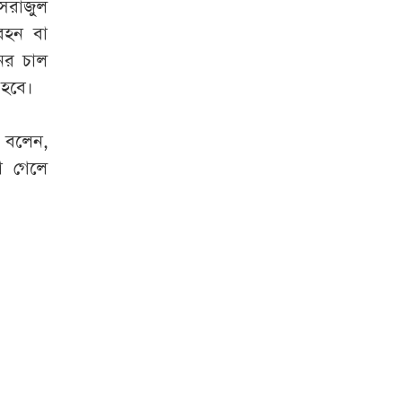
সিরাজুল
বহন বা
ের চাল
 হবে।
 বলেন,
া গেলে