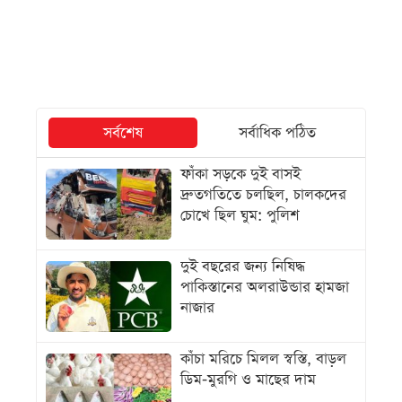
সর্বশেষ
সর্বাধিক পঠিত
ফাঁকা সড়কে দুই বাসই
দ্রুতগতিতে চলছিল, চালকদের
চোখে ছিল ঘুম: পুলিশ
দুই বছরের জন্য নিষিদ্ধ
পাকিস্তানের অলরাউন্ডার হামজা
নাজার
কাঁচা মরিচে মিলল স্বস্তি, বাড়ল
ডিম-মুরগি ও মাছের দাম