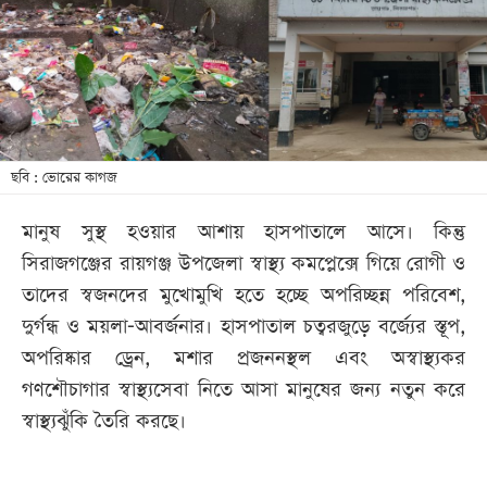
খেলা
বিনোদন
লাইফ
স্টাইল
শিক্ষা
ছবি : ভোরের কাগজ
তথ্যপ্রযুক্তি
মানুষ সুস্থ হওয়ার আশায় হাসপাতালে আসে। কিন্তু
সব
সিরাজগঞ্জের রায়গঞ্জ উপজেলা স্বাস্থ্য কমপ্লেক্সে গিয়ে রোগী ও
বিভাগ
তাদের স্বজনদের মুখোমুখি হতে হচ্ছে অপরিচ্ছন্ন পরিবেশ,
দুর্গন্ধ ও ময়লা-আবর্জনার। হাসপাতাল চত্বরজুড়ে বর্জ্যের স্তূপ,
ছবি
অপরিষ্কার ড্রেন, মশার প্রজননস্থল এবং অস্বাস্থ্যকর
গণশৌচাগার স্বাস্থ্যসেবা নিতে আসা মানুষের জন্য নতুন করে
ভিডিও
স্বাস্থ্যঝুঁকি তৈরি করছে।
আর্কাইভ