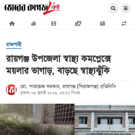
×
রাজশাহী
রায়গঞ্জ উপজেলা স্বাস্থ্য কমপ্লেক্সে
ময়লার ভাগাড়, বাড়ছে স্বাস্থ্যঝুঁকি
প্রচ্ছদ
জাতীয়
মো. পারভেজ সরকার, রায়গঞ্জ (সিরাজগঞ্জ) প্রতিনিধি
প্রকাশ: ০৮ জুলাই ২০২৬, ০৫:২২ পিএম
রাজনীতি
অর্থনীতি
আন্তর্জাতিক
সারাদেশ