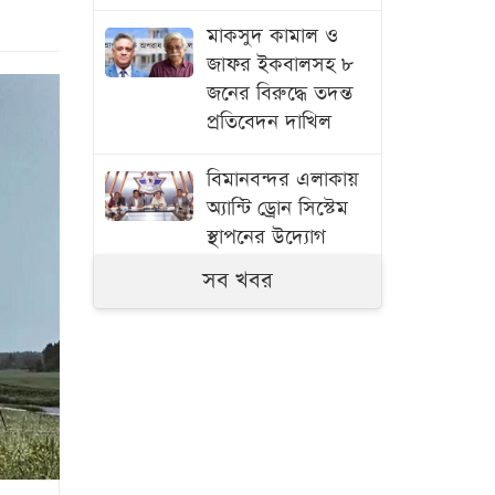
মাকসুদ কামাল ও
জাফর ইকবালসহ ৮
জনের বিরুদ্ধে তদন্ত
প্রতিবেদন দাখিল
বিমানবন্দর এলাকায়
অ্যান্টি ড্রোন সিস্টেম
স্থাপনের উদ্যোগ
সব খবর
তিন দিনের মধ্যে
গ্যাস সরবরাহ
স্বাভাবিক হবে:
জ্বালানি মন্ত্রী
ফ্যামিলি কার্ডের
আনুষ্ঠানিক উদ্বোধন