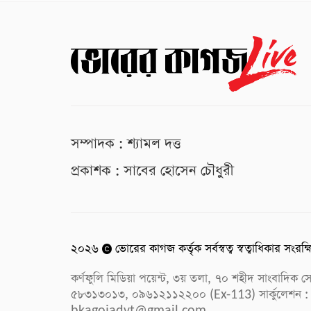
সম্পাদক : শ্যামল দত্ত
প্রকাশক : সাবের হোসেন চৌধুরী
২০২৬
ভোরের কাগজ কর্তৃক সর্বস্বত্ব স্বত্বাধিকার সংরক্
কর্ণফুলি মিডিয়া পয়েন্ট, ৩য় তলা, ৭০ শহীদ সাংবাদি
৫৮৩১৩০১৩, ০৯৬১২১১২২০০ (Ex-113) সার্কুলেশন :
bkagojadvt@gmail.com