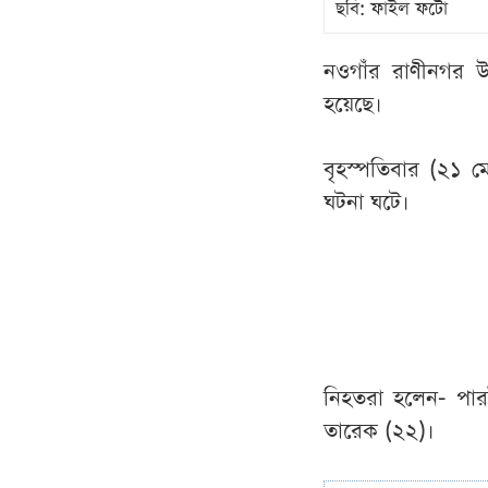
ছবি: ফাইল ফটো
নওগাঁর রাণীনগর উ
হয়েছে।
বৃহস্পতিবার (২১ 
ঘটনা ঘটে।
নিহতরা হলেন- পার
তারেক (২২)।