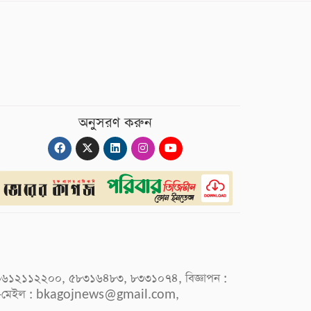
অনুসরণ করুন
 : ০৯৬১২১১২২০০, ৫৮৩১৬৪৮৩, ৮৩৩১০৭৪, বিজ্ঞাপন :
-মেইল :
bkagojnews@gmail.com
,