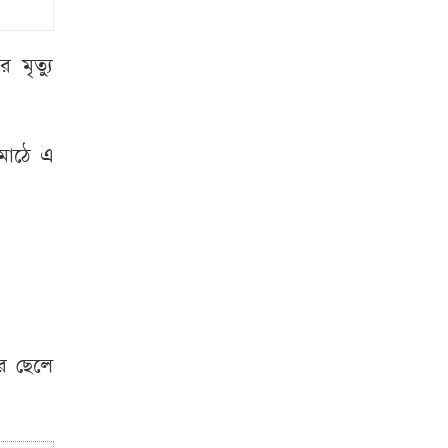
কবে? যা জানা গেল
হাজার কোটি টাকার
মৃত্যু
শিল্পনগরী
বিষাক্ত
দুর্গন্ধে দমবন্ধ
সিংগাইরের দুই
মাঠে এ
ইউনিয়ন
গোডাউনের তালা
কেটে ১৫০ বস্তা চাল
চুরি
ফ্যাসিস্ট হাসিনা
ভারতে বসে নতুন
করে ষড়যন্ত্র শুরু
র ছেলে
করেছে: দুলু
বিএনপির সাংগঠনিক