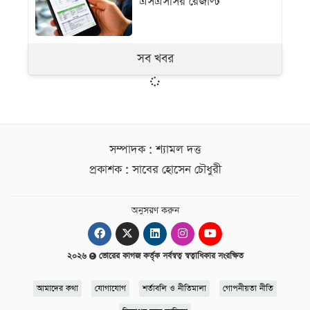
এসএসসির রেজাল্ট
সব খবর
সম্পাদক : শ্যামল দত্ত
প্রকাশক : সাবের হোসেন চৌধুরী
অনুসরণ করুন
২০২৬
ভোরের কাগজ কর্তৃক সর্বস্বত্ব স্বত্বাধিকার সংরক্ষিত
আমাদের কথা
যোগাযোগ
শর্তাবলি ও নীতিমালা
গোপনীয়তা নীতি