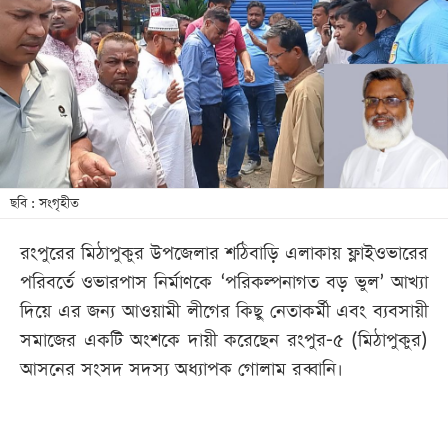
খেলা
বিনোদন
লাইফ
স্টাইল
শিক্ষা
তথ্যপ্রযুক্তি
ছবি : সংগৃহীত
সব
রংপুরের মিঠাপুকুর উপজেলার শঠিবাড়ি এলাকায় ফ্লাইওভারের
বিভাগ
পরিবর্তে ওভারপাস নির্মাণকে ‘পরিকল্পনাগত বড় ভুল’ আখ্যা
দিয়ে এর জন্য আওয়ামী লীগের কিছু নেতাকর্মী এবং ব্যবসায়ী
ছবি
সমাজের একটি অংশকে দায়ী করেছেন রংপুর-৫ (মিঠাপুকুর)
আসনের সংসদ সদস্য অধ্যাপক গোলাম রব্বানি।
ভিডিও
আর্কাইভ