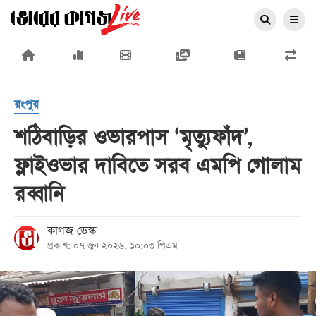
×
রংপুর
শঠিবাড়ির ওভারপাস ‘মৃত্যুফাঁদ’,
ফ্লাইওভার দাবিতে সরব এমপি গোলাম
প্রচ্ছদ
রব্বানি
জাতীয়
রাজনীতি
কাগজ ডেস্ক
প্রকাশ: ০৭ জুন ২০২৬, ১০:০৩ পিএম
অর্থনীতি
আন্তর্জাতিক
সারাদেশ