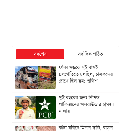
সর্বশেষ
সর্বাধিক পঠিত
ফাঁকা সড়কে দুই বাসই
দ্রুতগতিতে চলছিল, চালকদের
চোখে ছিল ঘুম: পুলিশ
দুই বছরের জন্য নিষিদ্ধ
পাকিস্তানের অলরাউন্ডার হামজা
নাজার
কাঁচা মরিচে মিলল স্বস্তি, বাড়ল