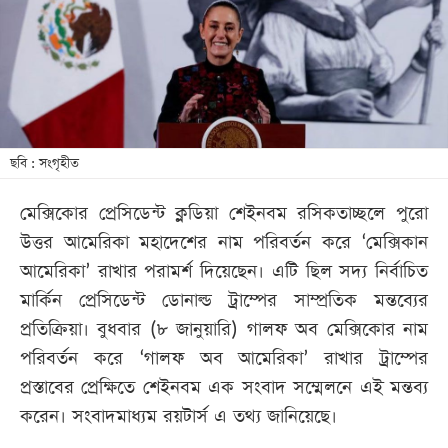
খেলা
বিনোদন
লাইফ
স্টাইল
শিক্ষা
ছবি : সংগৃহীত
তথ্যপ্রযুক্তি
মেক্সিকোর প্রেসিডেন্ট ক্লডিয়া শেইনবম রসিকতাচ্ছলে পুরো
সব
উত্তর আমেরিকা মহাদেশের নাম পরিবর্তন করে ‘মেক্সিকান
বিভাগ
আমেরিকা’ রাখার পরামর্শ দিয়েছেন। এটি ছিল সদ্য নির্বাচিত
মার্কিন প্রেসিডেন্ট ডোনাল্ড ট্রাম্পের সাম্প্রতিক মন্তব্যের
ছবি
প্রতিক্রিয়া। বুধবার (৮ জানুয়ারি) গালফ অব মেক্সিকোর নাম
পরিবর্তন করে ‘গালফ অব আমেরিকা’ রাখার ট্রাম্পের
ভিডিও
প্রস্তাবের প্রেক্ষিতে শেইনবম এক সংবাদ সম্মেলনে এই মন্তব্য
করেন। সংবাদমাধ্যম রয়টার্স এ তথ্য জানিয়েছে।
আর্কাইভ