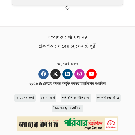
সম্পাদক : শ্যামল দত্ত
প্রকাশক : সাবের হোসেন চৌধুরী
অনুসরণ করুন
২০২৬
ভোরের কাগজ কর্তৃক সর্বস্বত্ব স্বত্বাধিকার সংরক্ষিত
আমাদের কথা
যোগাযোগ
শর্তাবলি ও নীতিমালা
গোপনীয়তা নীতি
বিজ্ঞাপন মূল্য তালিকা