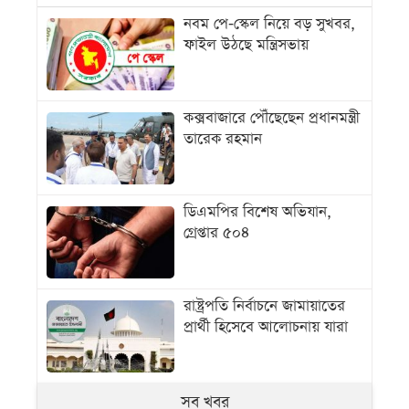
নবম পে-স্কেল নিয়ে বড় সুখবর,
ফাইল উঠছে মন্ত্রিসভায়
কক্সবাজারে পৌঁছেছেন প্রধানমন্ত্রী
তারেক রহমান
ডিএমপির বিশেষ অভিযান,
গ্রেপ্তার ৫০৪
রাষ্ট্রপতি নির্বাচনে জামায়াতের
প্রার্থী হিসেবে আলোচনায় যারা
সব খবর