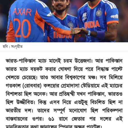
খেলা
বিনোদন
লাইফ
স্টাইল
শিক্ষা
ছবি : সংগৃহীত
তথ্যপ্রযুক্তি
ভারত-পাকিস্তান ম্যাচ মানেই চরম উত্তেজনা। আর পাকিস্তান
সব
ভারত ম্যাচ বয়কট করার ঘোষণা দিয়ে পরে সিদ্ধান্ত পাল্টে
বিভাগ
খেলতে চেয়েছে। তাও আবার বিশ্বকাপের মঞ্চ। সব মিলিয়ে
গতকাল (রোববার) কলম্বোর প্রেমাদাসা স্টেডিয়ামে এই ম্যাচের
ছবি
বিশালতা ছিল অনেক। আর প্রতিদ্বন্দ্বী যখন পাকিস্তান, ভারতও
ছিল উজ্জীবিত। কিন্তু এসব নিয়ে এতটুকু বিচলিত ছিল না
ভিডিও
ভারতীয় দল। তাদের সম্পূর্ণ মনোযোগ ছিল পরিকল্পনা
বাস্তবায়নের ওপর। ৬১ রানে জেতার পর দলের এই
আর্কাইভ
মানসিকতার কথা জানালেন স্পিনার অক্ষর প্যাটেল।