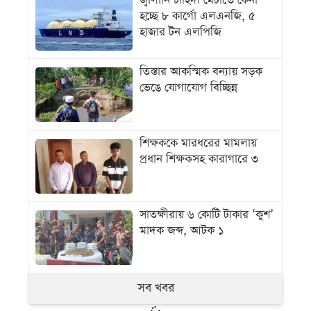
জ্বালানি চাহিদা মেটাতে কেনা
হচ্ছে ৮ কার্গো এলএনজি, ৫
হাজার টন এলপিজি
তিস্তার আকস্মিক বন্যায় সড়ক
ভেঙে যোগাযোগ বিচ্ছিন্ন
শিক্ষককে মারধরের মামলায়
প্রধান শিক্ষকসহ কারাগারে ৩
সাতক্ষীরায় ৬ কোটি টাকার ‘কুশ’
মাদক জব্দ, আটক ১
সব খবর