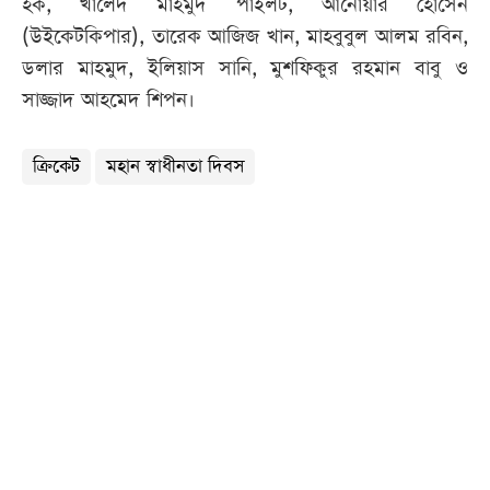
হক, খালেদ মাহমুদ পাইলট, আনোয়ার হোসেন
(উইকেটকিপার), তারেক আজিজ খান, মাহবুবুল আলম রবিন,
ডলার মাহমুদ, ইলিয়াস সানি, মুশফিকুর রহমান বাবু ও
সাজ্জাদ আহমেদ শিপন।
ক্রিকেট
মহান স্বাধীনতা দিবস