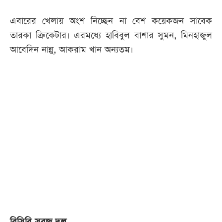
এবারের খেলায় অংশ নিচ্ছেন না বেশ কয়েকজন সাবেক
তারকা ক্রিকেটার। এরমধ্যে হাবিবুল বাশার সুমন, মিনহাজুল
আবেদিন নান্নু, আকরাম খান অন্যতম।
বিসিবি সবুজ দল