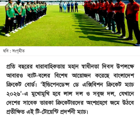
খেলা
বিনোদন
লাইফ
স্টাইল
শিক্ষা
ছবি : সংগৃহীত
তথ্যপ্রযুক্তি
প্রতি বছরের ধারাবাহিকতায় মহান স্বাধীনতা দিবস উপলক্ষে
সব
আবারও ব্যাট-বলের বিশেষ আয়োজন করেছে বাংলাদেশ
বিভাগ
ক্রিকেট বোর্ড। ‘ইন্ডিপেনডেন্স ডে এক্সিবিশন ক্রিকেট ম্যাচ
২০২৬’-এ মুখোমুখি হবে লাল দল ও সবুজ দল, যেখানে
ছবি
দেশের সাবেক তারকা ক্রিকেটারদের অংশগ্রহণে জমে উঠবে
প্রতীক্ষিত এই টি-টোয়েন্টি প্রদর্শনী ম্যাচ।
ভিডিও
আর্কাইভ