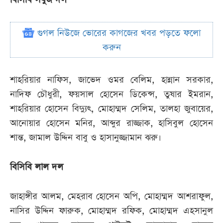
গুগল নিউজে ভোরের কাগজের খবর পড়তে ফলো
করুন
শাহরিয়ার নাফিস, জাভেদ ওমর বেলিম, হান্নান সরকার,
নাদিফ চৌধুরী, ফয়সাল হোসেন ডিকেন্স, তুষার ইমরান,
শাহরিয়ার হোসেন বিদ্যুৎ, মোহাম্মদ সেলিম, তালহা জুবায়ের,
আনোয়ার হোসেন মনির, আব্দুর রাজ্জাক, হাসিবুল হোসেন
শান্ত, জামাল উদ্দিন বাবু ও হাসানুজ্জামান ঝরু।
বিসিবি লাল দল
জাহাঙ্গীর আলম, মেহরাব হোসেন অপি, মোহাম্মদ আশরাফুল,
নাসির উদ্দিন ফারুক, মোহাম্মদ রফিক, মোহাম্মদ এহসানুল