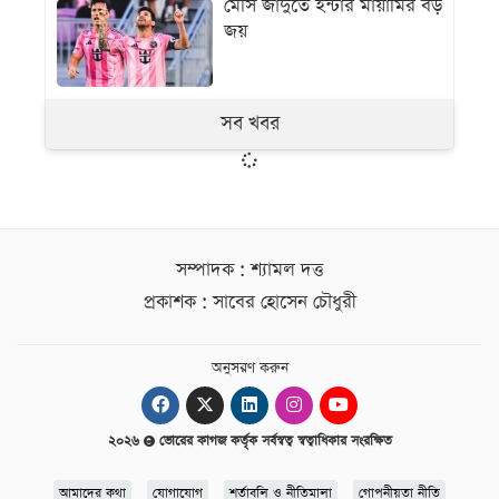
মেসি জাদুতে ইন্টার মায়ামির বড়
জয়
সব খবর
সম্পাদক : শ্যামল দত্ত
প্রকাশক : সাবের হোসেন চৌধুরী
অনুসরণ করুন
২০২৬
ভোরের কাগজ কর্তৃক সর্বস্বত্ব স্বত্বাধিকার সংরক্ষিত
আমাদের কথা
যোগাযোগ
শর্তাবলি ও নীতিমালা
গোপনীয়তা নীতি