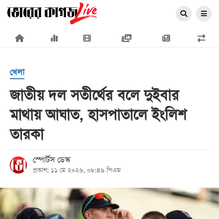
×
খেলা
জাতীয় দল সতীর্থের বলে দুইবার
মাথায় আঘাত, হাসপাতালে ইংলিশ
প্রচ্ছদ
তারকা
জাতীয়
রাজনীতি
স্পোর্টস ডেস্ক
প্রকাশ: ১১ মে ২০২৬, ০৮:৪৯ পিএম
অর্থনীতি
আন্তর্জাতিক
সারাদেশ