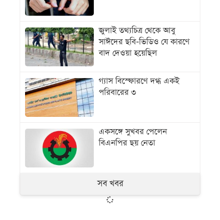
জুলাই তথ্যচিত্র থেকে আবু
সাঈদের ছবি-ভিডিও যে কারণে
বাদ দেওয়া হয়েছিল
গ্যাস বিস্ফোরণে দগ্ধ একই
পরিবারের ৩
একসঙ্গে সুখবর পেলেন
বিএনপির ছয় নেতা
সব খবর