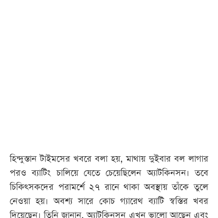
আজকের
পত্রিকা
ই-
পেপার
হিন্দুস্তান টাইমসের খবরে বলা হয়, মাথায় দুইবার বল লাগার
পরও ব্যাটিং চালিয়ে যেতে চেয়েছিলেন অ্যাটকিনসন। তবে
চিকিৎসকদের পরামর্শে ২৭ রানে থাকা অবস্থায় তাঁকে তুলে
নেওয়া হয়। অবশ্য সারে কোচ গ্যারেথ ব্যাটি স্বস্তির খবর
দিয়েছেন। তিনি জানান, অ্যাটকিনসন এখন ভালো আছেন এবং