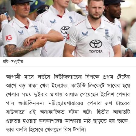
খেলা
বিনোদন
লাইফ
স্টাইল
শিক্ষা
তথ্যপ্রযুক্তি
ছবি- সংগৃহীত
সব
আগামী মাসে লর্ডসে নিউজিল্যান্ডের বিপক্ষে প্রথম টেস্টের
বিভাগ
আগে বড় ধাক্কা খেল ইংল্যান্ড। কাউন্টি ক্রিকেটে সারের হয়ে
খেলার সময় দুইবার মাথায় আঘাত পেয়েছেন ইংলিশ পেসার
ছবি
গাস অ্যাটকিনসন। নটিংহ্যামশায়ারের পেসার জশ টাংয়ের
বাউন্সারে এই অনাকাঙ্ক্ষিত ঘটনা ঘটে। দ্বিতীয় আঘাতটি
ভিডিও
গুরুতর হওয়ায় কনকাশনের আশঙ্কায় মাঠ ছাড়তে হয় তাকে।
তার বদলি হিসেবে খেলছেন রিস টপলি।
আর্কাইভ