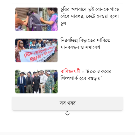
চুরির অপবাদে দুই বোনকে গাছে
বেঁধে মারধর, কেটে দেওয়া হলো
চুল
নিরবচ্ছিন্ন বিদ্যুতের দাবিতে
মানববন্ধন ও সমাবেশ
বাণিজ্যমন্ত্রী
‘৪০০ একরের
শিল্পপার্ক হবে বগুড়ায়’
সব খবর