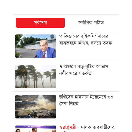
সর্বশেষ
সর্বাধিক পঠিত
পাকিস্তানের হাইকমিশনারের
বাসভবনে আগুন, চলছে তদন্ত
৭ অঞ্চলে ঝড়-বৃষ্টির আভাস,
নদীবন্দরে সতর্কতা
হুথিদের হামলায় ইয়েমেনে ৩০
সেনা নিহত
স্বরাষ্ট্রমন্ত্রী
মাদক ব্যবসায়ীদের