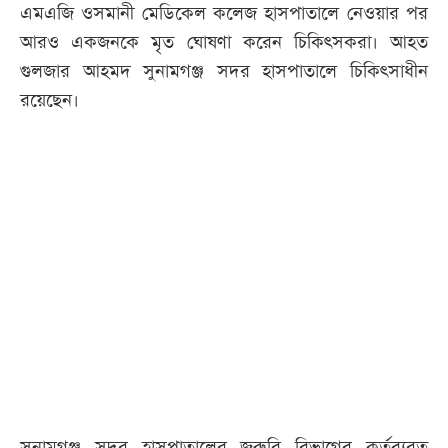
এমএজি ওসমানী মেডিকেল কলেজ হাসপাতালে নেওয়ার পর
আরও একজনকে মৃত ঘোষণা করেন চিকিৎসকরা। আহত
গুলজার আহমদ সুনামগঞ্জ সদর হাসপাতালে চিকিৎসাধীন
রয়েছেন।
সুনামগঞ্জ সদর হাসপাতালের জরুরি বিভাগের কর্তব্যরত