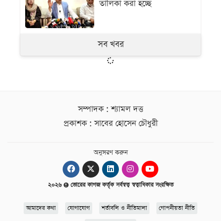
তালিকা করা হচ্ছে
সব খবর
সম্পাদক : শ্যামল দত্ত
প্রকাশক : সাবের হোসেন চৌধুরী
অনুসরণ করুন
২০২৬
ভোরের কাগজ কর্তৃক সর্বস্বত্ব স্বত্বাধিকার সংরক্ষিত
আমাদের কথা
যোগাযোগ
শর্তাবলি ও নীতিমালা
গোপনীয়তা নীতি