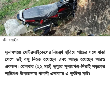
খেলা
বিনোদন
লাইফ
স্টাইল
শিক্ষা
ছবি: সংগৃহীত
তথ্যপ্রযুক্তি
সুনামগঞ্জে মোটরসাইকেলের নিয়ন্ত্রণ হারিয়ে গাছের সঙ্গে ধাক্কা
সব
লেগে দুই বন্ধু নিহত হয়েছেন এবং আহত হয়েছেন আরও
বিভাগ
একজন। রোববার (২২ মার্চ) দুপুরে সুনামগঞ্জ-দিরাই সড়কের
শান্তিগঞ্জ উপজেলার গাগলী এলাকায় এ দুর্ঘটনা ঘটে।
ছবি
ভিডিও
আর্কাইভ