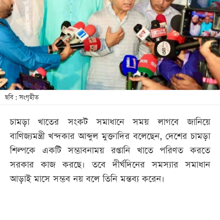
খেলা
বিনোদন
লাইফ
স্টাইল
শিক্ষা
তথ্যপ্রযুক্তি
ছবি : সংগৃহীত
সব
চামড়া খাতের সংকট সমাধানে সময় লাগবে জানিয়ে
বিভাগ
বাণিজ্যমন্ত্রী খন্দকার আব্দুল মুক্তাদির বলেছেন, দেশের চামড়া
শিল্পকে একটি সম্ভাবনাময় রপ্তানি খাতে পরিণত করতে
ছবি
সরকার কাজ করছে। তবে দীর্ঘদিনের সমস্যার সমাধান
আড়াই মাসে সম্ভব নয় বলে তিনি মন্তব্য করেন।
ভিডিও
আর্কাইভ