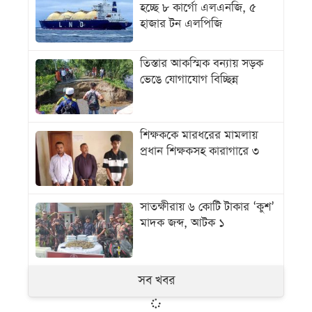
হচ্ছে ৮ কার্গো এলএনজি, ৫
হাজার টন এলপিজি
তিস্তার আকস্মিক বন্যায় সড়ক
ভেঙে যোগাযোগ বিচ্ছিন্ন
শিক্ষককে মারধরের মামলায়
প্রধান শিক্ষকসহ কারাগারে ৩
সাতক্ষীরায় ৬ কোটি টাকার ‘কুশ’
মাদক জব্দ, আটক ১
সব খবর