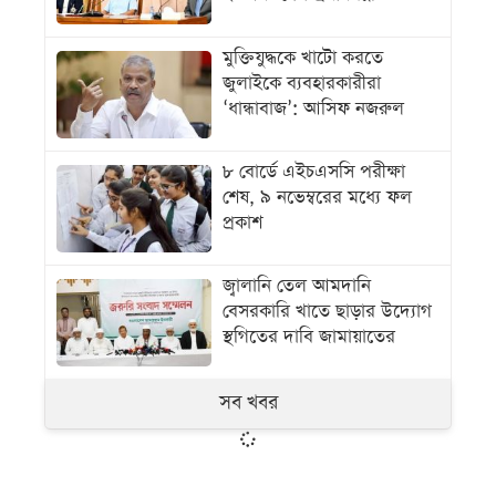
মুক্তিযুদ্ধকে খাটো করতে
জুলাইকে ব্যবহারকারীরা
‘ধান্ধাবাজ’: আসিফ নজরুল
৮ বোর্ডে এইচএসসি পরীক্ষা
শেষ, ৯ নভেম্বরের মধ্যে ফল
প্রকাশ
জ্বালানি তেল আমদানি
বেসরকারি খাতে ছাড়ার উদ্যোগ
স্থগিতের দাবি জামায়াতের
সব খবর