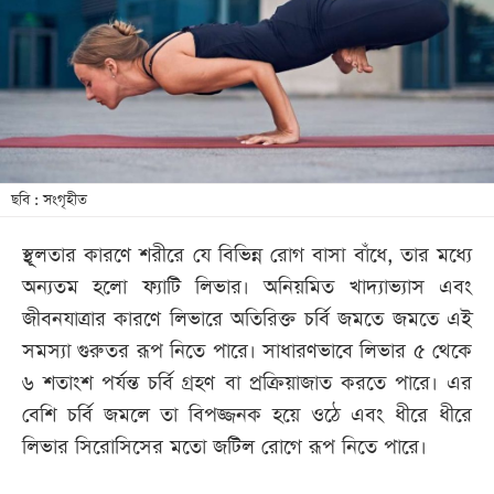
আজকের
পত্রিকা
ই-
পেপার
ছবি : সংগৃহীত
স্থূলতার কারণে শরীরে যে বিভিন্ন রোগ বাসা বাঁধে, তার মধ্যে
অন্যতম হলো ফ্যাটি লিভার। অনিয়মিত খাদ্যাভ্যাস এবং
জীবনযাত্রার কারণে লিভারে অতিরিক্ত চর্বি জমতে জমতে এই
সমস্যা গুরুতর রূপ নিতে পারে। সাধারণভাবে লিভার ৫ থেকে
৬ শতাংশ পর্যন্ত চর্বি গ্রহণ বা প্রক্রিয়াজাত করতে পারে। এর
বেশি চর্বি জমলে তা বিপজ্জনক হয়ে ওঠে এবং ধীরে ধীরে
লিভার সিরোসিসের মতো জটিল রোগে রূপ নিতে পারে।