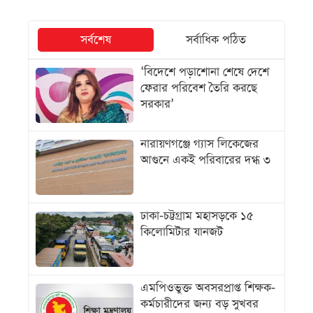
সর্বশেষ
সর্বাধিক পঠিত
‘বিদেশে পড়াশোনা শেষে দেশে
ফেরার পরিবেশ তৈরি করছে
সরকার’
নারায়ণগঞ্জে গ্যাস লিকেজের
আগুনে একই পরিবারের দগ্ধ ৩
ঢাকা-চট্টগ্রাম মহাসড়কে ১৫
কিলোমিটার যানজট
এমপিওভুক্ত অবসরপ্রাপ্ত শিক্ষক-
কর্মচারীদের জন্য বড় সুখবর