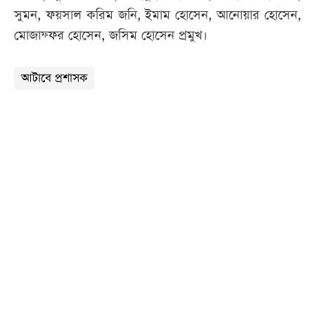
সুমন, ফয়সাল করিম জনি, ইমাম হোসেন, আনোয়ার হোসেন,
মোজাফ্ফর হোসেন, জসিম হোসেন প্রমুখ।
আটাবে প্রশাসক