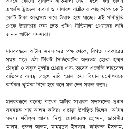
এখনো কোনো সুনির্দিষ্ট নীতিমালা নেই। ফলে কিছু ওটিএ
এজেন্সি ট্রাভেল ব্যবসা ও সাধারণ যাত্রীদের কাছ থেকে কোটি
কোটি টাকা আত্মসাৎ করে উধাও হয়ে যাচ্ছে। এই পরিস্থিতি
থেকে উত্তরণের জন্য দ্রুত ওটিএ নীতিমালা প্রণয়নের দাবি
জানান আটাব সদস্যরা।
মানববন্ধনে আটাব সদস্যদের পক্ষ থেকে, বিগত সরকারের
সময় গড়ে ওঠা টিকিট সিন্ডিকেটের অন্যতম হোতা জুম্মন
চৌধুরী ও সবুজ মুন্সীর গ্রেপ্তার এবং তাদের এজেন্সি লাইসেন্স
বাতিলের ব্যবস্থা গ্রহণে দাবি তোলা হয়। বিমান মন্ত্রণালয়কে
কার্যকর ভূমিকা নিতে হবে বলে মত দেন সকল বক্তা।
মানববন্ধনে বক্তব্য রাখেন আটাব সাধারণ সদস্যদের প্রধান
সমন্বয়ক শাহ আলম কবির। এছাড়া উপস্থিত ছিলেন- আটাব
সদস্য শরীফুল আলম দিপু, মোশাররফ হোসেন, জাহাঙ্গীর
আলম, নুরুল আলম, মাহমুদুল ইসলাম, জহিরুল ইসলাম,