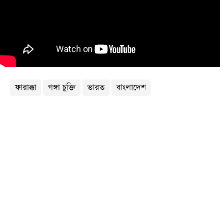
খেলা
বিনোদন
লাইফ
স্টাইল
শিক্ষা
ফারাক্কা
গঙ্গা চুক্তি
ভারত
বাংলাদেশ
তথ্যপ্রযুক্তি
সব
বিভাগ
ছবি
ভিডিও
আর্কাইভ