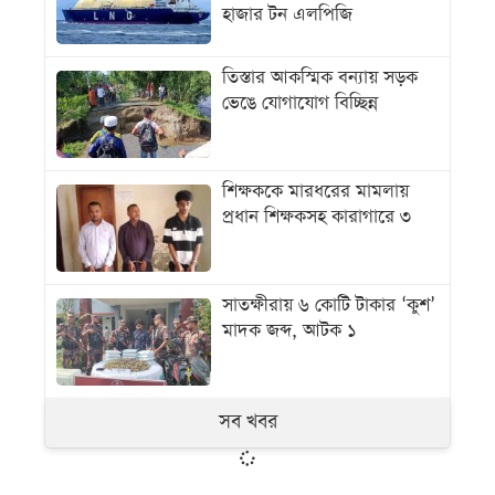
হাজার টন এলপিজি
তিস্তার আকস্মিক বন্যায় সড়ক
ভেঙে যোগাযোগ বিচ্ছিন্ন
শিক্ষককে মারধরের মামলায়
প্রধান শিক্ষকসহ কারাগারে ৩
সাতক্ষীরায় ৬ কোটি টাকার ‘কুশ’
মাদক জব্দ, আটক ১
সব খবর