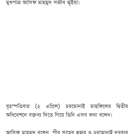
মুখপাত্র আসিফ মাহমুদ সজীব ভূঁইয়া।
বৃহস্পতিবার (২ এপ্রিল) চরমোনাই মাহফিলের দ্বিতীয়
অধিবেশনে বক্তব্য দিতে গিয়ে তিনি এসব কথা বলেন।
আসিফ মাহমুদ বলেন, পীর সাহেব হুজুর ও চরমোনাই দরবার