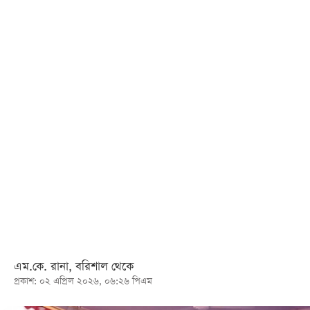
খেলা
বিনোদন
লাইফ
স্টাইল
শিক্ষা
তথ্যপ্রযুক্তি
সব
বিভাগ
ছবি
ভিডিও
এম.কে. রানা, বরিশাল থেকে
প্রকাশ: ০২ এপ্রিল ২০২৬, ০৬:২৬ পিএম
আর্কাইভ