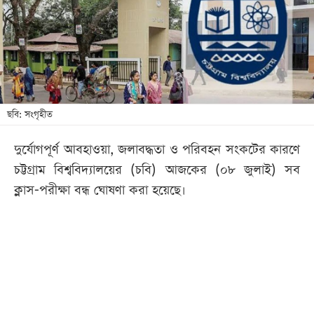
খেলা
বিনোদন
লাইফ
স্টাইল
শিক্ষা
ছবি: সংগৃহীত
তথ্যপ্রযুক্তি
দুর্যোগপূর্ণ আবহাওয়া, জলাবদ্ধতা ও পরিবহন সংকটের কারণে
সব
চট্টগ্রাম বিশ্ববিদ্যালয়ের (চবি) আজকের (০৮ জুলাই) সব
বিভাগ
ক্লাস-পরীক্ষা বন্ধ ঘোষণা করা হয়েছে।
ছবি
ভিডিও
আর্কাইভ