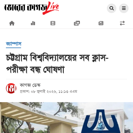
×
ক্যাম্পাস
চট্টগ্রাম বিশ্ববিদ্যালয়ের সব ক্লাস-
পরীক্ষা বন্ধ ঘোষণা
প্রচ্ছদ
জাতীয়
কাগজ ডেস্ক
প্রকাশ: ০৮ জুলাই ২০২৬, ১১:১৩ এএম
রাজনীতি
অর্থনীতি
আন্তর্জাতিক
সারাদেশ