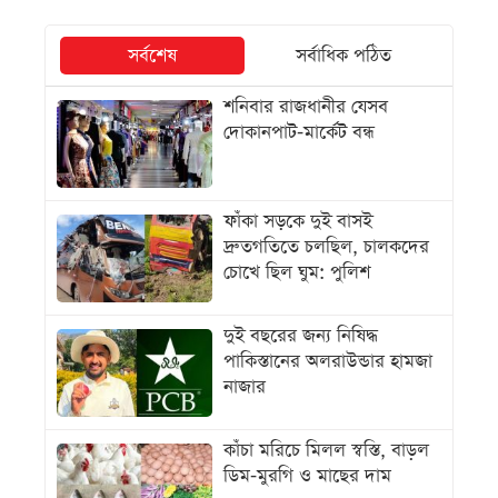
সর্বশেষ
সর্বাধিক পঠিত
শনিবার রাজধানীর যেসব
দোকানপাট-মার্কেট বন্ধ
ফাঁকা সড়কে দুই বাসই
দ্রুতগতিতে চলছিল, চালকদের
চোখে ছিল ঘুম: পুলিশ
দুই বছরের জন্য নিষিদ্ধ
পাকিস্তানের অলরাউন্ডার হামজা
নাজার
কাঁচা মরিচে মিলল স্বস্তি, বাড়ল
ডিম-মুরগি ও মাছের দাম