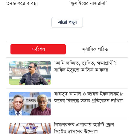
তদন্ত করে ব্যবস্থা
‘জুলাইয়ের নাজরানা’
আজকের
পত্রিকা
আরো পড়ুন
ই-
পেপার
সর্বশেষ
সর্বাধিক পঠিত
‘আমি লজ্জিত, দুঃখিত, ক্ষমাপ্রার্থী’:
সাকিব ইস্যুতে আসিফ আকবর
মাকসুদ কামাল ও জাফর ইকবালসহ ৮
জনের বিরুদ্ধে তদন্ত প্রতিবেদন দাখিল
বিমানবন্দর এলাকায় অ্যান্টি ড্রোন
সিস্টেম স্থাপনের উদ্যোগ