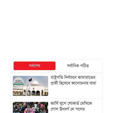
সর্বশেষ
সর্বাধিক পঠিত
রাষ্ট্রপতি নির্বাচনে জামায়াতের
প্রার্থী হিসেবে আলোচনায় যারা
জার্সি খুলে শোকার্ত মেসিকে
গোল উৎসর্গ দে পলের