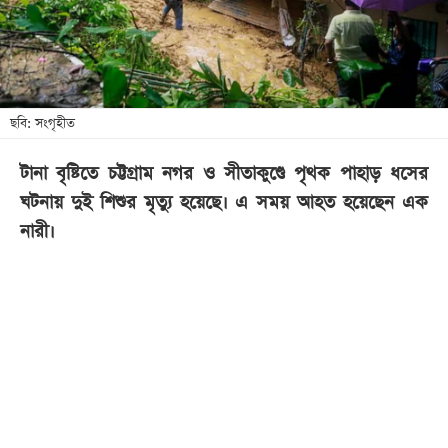
খেলা
বিনোদন
লাইফ
স্টাইল
ছবি: সংগৃহীত
শিক্ষা
টানা বৃষ্টিতে চট্টগ্রাম নগর ও সীতাকুণ্ডে পৃথক পাহাড় ধসের
তথ্যপ্রযুক্তি
ঘটনায় দুই শিশুর মৃত্যু হয়েছে। এ সময় আহত হয়েছেন এক
সব
নারী।
বিভাগ
ছবি
ভিডিও
আর্কাইভ