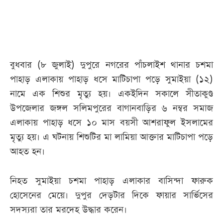
আজকের
পত্রিকা
বুধবার (৮ জুলাই) দুপুরে নগরের পাঁচলাইশ থানার চশমা
ই-
পাহাড় এলাকায় পাহাড় ধসে মাটিচাপা পড়ে সুমাইয়া (১২)
পেপার
নামে এক শিশুর মৃত্যু হয়। একইদিন সকালে সীতাকুণ্ড
উপজেলার জঙ্গল সলিমপুরের বাগানবাড়ির ৬ নম্বর সমাজ
এলাকায় পাহাড় ধসে ১০ মাস বয়সী আশরাফুল ইসলামের
মৃত্যু হয়। এ ঘটনায় শিশুটির মা লামিয়া আক্তার মাটিচাপা পড়ে
আহত হন।
নিহত সুমাইয়া চশমা পাহাড় এলাকার বাসিন্দা ফারুক
হোসেনের মেয়ে। দুপুর দেড়টার দিকে ফায়ার সার্ভিসের
সদস্যরা তার মরদেহ উদ্ধার করেন।