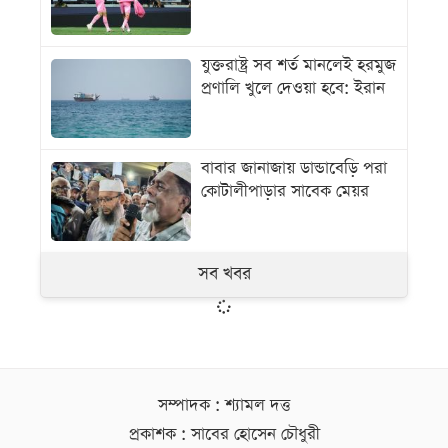
যুক্তরাষ্ট্র সব শর্ত মানলেই হরমুজ
প্রণালি খুলে দেওয়া হবে: ইরান
বাবার জানাজায় ডান্ডাবেড়ি পরা
কোটালীপাড়ার সাবেক মেয়র
সব খবর
সম্পাদক : শ্যামল দত্ত
প্রকাশক : সাবের হোসেন চৌধুরী