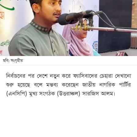
খেলা
বিনোদন
লাইফ
স্টাইল
শিক্ষা
তথ্যপ্রযুক্তি
ছবি: সংগৃহীত
সব
নির্বাচনের পর দেশে নতুন করে ফ্যাসিবাদের চেহারা দেখানো
বিভাগ
শুরু হয়েছে বলে মন্তব্য করেছেন জাতীয় নাগরিক পার্টির
(এনসিপি) মুখ্য সংগঠক (উত্তরাঞ্চল) সারজিস আলম।
ছবি
ভিডিও
আর্কাইভ