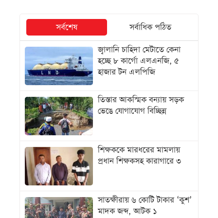
সর্বশেষ
সর্বাধিক পঠিত
জ্বালানি চাহিদা মেটাতে কেনা
হচ্ছে ৮ কার্গো এলএনজি, ৫
হাজার টন এলপিজি
তিস্তার আকস্মিক বন্যায় সড়ক
ভেঙে যোগাযোগ বিচ্ছিন্ন
শিক্ষককে মারধরের মামলায়
প্রধান শিক্ষকসহ কারাগারে ৩
সাতক্ষীরায় ৬ কোটি টাকার ‘কুশ’
মাদক জব্দ, আটক ১