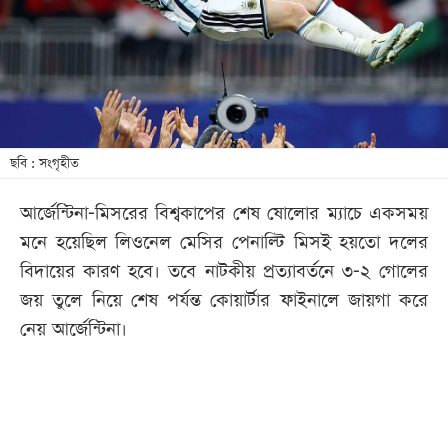
খেলা
বিনোদন
লাইফ
স্টাইল
শিক্ষা
ছবি : সংগৃহীত
তথ্যপ্রযুক্তি
আর্জেন্টিনা-মিসরের বিশ্বকাপের শেষ ষোলোর ম্যাচে একসময়
সব
মনে হয়েছিল লিওনেল মেসির পেনাল্টি মিসই হয়তো দলের
বিভাগ
বিদায়ের কারণ হবে। তবে নাটকীয় প্রত্যাবর্তনে ৩-২ গোলের
জয় তুলে নিয়ে শেষ পর্যন্ত কোয়ার্টার ফাইনালে জায়গা করে
ছবি
নেয় আর্জেন্টিনা।
ভিডিও
আর্কাইভ