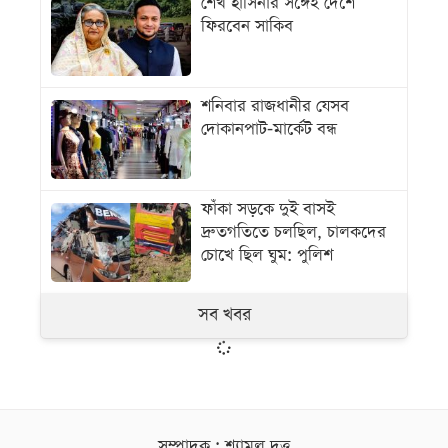
শেখ হাসিনার সঙ্গেই দেশে
ফিরবেন সাকিব
শনিবার রাজধানীর যেসব
দোকানপাট-মার্কেট বন্ধ
ফাঁকা সড়কে দুই বাসই
দ্রুতগতিতে চলছিল, চালকদের
চোখে ছিল ঘুম: পুলিশ
সব খবর
সম্পাদক : শ্যামল দত্ত