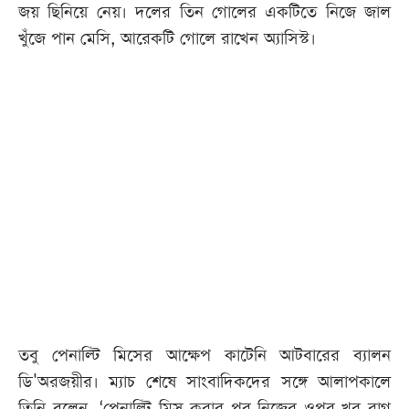
জয় ছিনিয়ে নেয়। দলের তিন গোলের একটিতে নিজে জাল
খুঁজে পান মেসি, আরেকটি গোলে রাখেন অ্যাসিস্ট।
তবু পেনাল্টি মিসের আক্ষেপ কাটেনি আটবারের ব্যালন
ডি'অরজয়ীর। ম্যাচ শেষে সাংবাদিকদের সঙ্গে আলাপকালে
তিনি বলেন, ‘পেনাল্টি মিস করার পর নিজের ওপর খুব রাগ