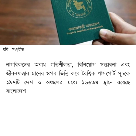
খেলা
বিনোদন
লাইফ
স্টাইল
শিক্ষা
ছবি : সংগৃহীত
তথ্যপ্রযুক্তি
নাগরিকদের অবাধ গতিশীলতা, বিনিয়োগ সম্ভাবনা এবং
সব
জীবনযাত্রার মানের ওপর ভিত্তি করে বৈশ্বিক পাসপোর্ট সূচকে
বিভাগ
১৯৭টি দেশ ও অঞ্চলের মধ্যে ১৬৬তম স্থানে রয়েছে
বাংলাদেশ।
ছবি
ভিডিও
আর্কাইভ