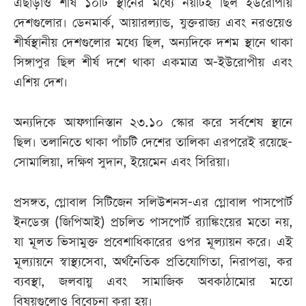
এছাড়াও শীর্ষ ১০টি স্থানের মধ্যে নয়টিই ছিল ইউরোপীয়
দেশগুলোর। ডেনমার্ক, আয়ারল্যান্ড, যুক্তরাজ্য এবং নরওয়েও
শীর্ষস্থানীয় দেশগুলোর মধ্যে ছিল, অন্যদিকে দশম স্থানে থাকা
সিঙ্গাপুর ছিল শীর্ষ দশে থাকা একমাত্র অ-ইউরোপীয় এবং
এশিয় দেশ।
অন্যদিকে আফগানিস্তান ২৩.১০ স্কোর করে সর্বশেষ স্থানে
ছিল। তলানিতে থাকা পাঁচটি দেশের তালিকা এরপরেই রয়েছে-
সোমালিয়া, দক্ষিণ সুদান, ইয়েমেন এবং সিরিয়া।
প্রসঙ্গত, গ্লোবাল সিটিজেন সলিউশনস-এর গ্লোবাল পাসপোর্ট
ইনডেক্স (জিপিআই) প্রচলিত পাসপোর্ট র‍্যাঙ্কিংয়ের মতো নয়,
যা মূলত ভিসামুক্ত প্রবেশাধিকারের ওপর মূল্যায়ন করে। এই
মূল্যায়নে স্বাস্থ্যসেবা, অর্থনৈতিক প্রতিযোগিতা, নিরাপত্তা, কর
ব্যবস্থা, জলবায়ু এবং সামাজিক অবকাঠামোর মতো
বিষয়গুলোও বিবেচনা করা হয়।