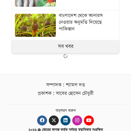
বাংলাদেশ থেকে আনারস
নেওয়ার অনুমতি দিয়েছে
পাকিস্তান
সব খবর
সম্পাদক : শ্যামল দত্ত
প্রকাশক : সাবের হোসেন চৌধুরী
অনুসরণ করুন
২০২৬
ভোরের কাগজ কর্তৃক সর্বস্বত্ব স্বত্বাধিকার সংরক্ষিত