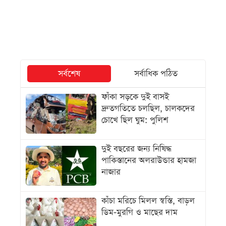
সর্বশেষ
সর্বাধিক পঠিত
ফাঁকা সড়কে দুই বাসই
দ্রুতগতিতে চলছিল, চালকদের
চোখে ছিল ঘুম: পুলিশ
দুই বছরের জন্য নিষিদ্ধ
পাকিস্তানের অলরাউন্ডার হামজা
নাজার
কাঁচা মরিচে মিলল স্বস্তি, বাড়ল
ডিম-মুরগি ও মাছের দাম